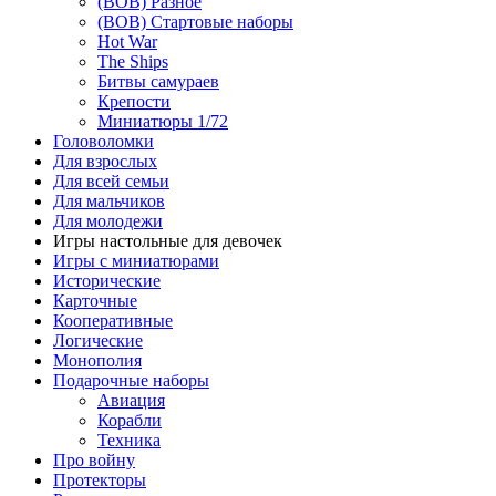
(ВОВ) Разное
(ВОВ) Стартовые наборы
Hot War
The Ships
Битвы самураев
Крепости
Миниатюры 1/72
Головоломки
Для взрослых
Для всей семьи
Для мальчиков
Для молодежи
Игры настольные для девочек
Игры с миниатюрами
Исторические
Карточные
Кооперативные
Логические
Монополия
Подарочные наборы
Авиация
Корабли
Техника
Про войну
Протекторы