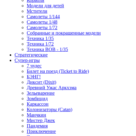
Корабли
Модели для детей
Мстители
Самолеты 1/144
Самолеты 1/48
Самолеты 1/72
Собранные и покрашенные модели
Техника 1/35
Техника 1/72
Техника ВОВ - 1/35
Стратегические
Супер-игры
7 чудес
Билет на поезд (Ticket to Ride)
БЭНГ!
Диксит (Dixit)
Древний Ужас Аркхэма
Зельеварение
Зомбицид
Каркассон
Колонизаторы (Catan)
Манчкин
Мистер Джек
Пандемия
Приключение