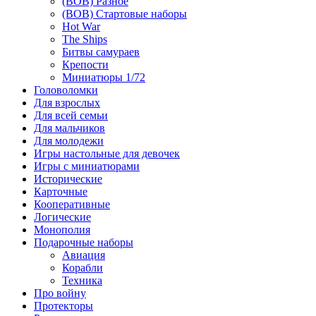
(ВОВ) Разное
(ВОВ) Стартовые наборы
Hot War
The Ships
Битвы самураев
Крепости
Миниатюры 1/72
Головоломки
Для взрослых
Для всей семьи
Для мальчиков
Для молодежи
Игры настольные для девочек
Игры с миниатюрами
Исторические
Карточные
Кооперативные
Логические
Монополия
Подарочные наборы
Авиация
Корабли
Техника
Про войну
Протекторы