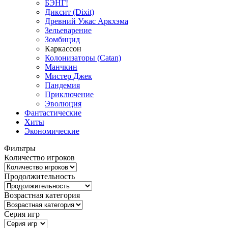
БЭНГ!
Диксит (Dixit)
Древний Ужас Аркхэма
Зельеварение
Зомбицид
Каркассон
Колонизаторы (Catan)
Манчкин
Мистер Джек
Пандемия
Приключение
Эволюция
Фантастические
Хиты
Экономические
Фильтры
Количество игроков
Продолжительность
Возрастная категория
Серия игр