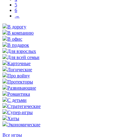
5
6
→
В дорогу
В компанию
В офис
В подарок
Для взрослых
Для всей семьи
Карточные
Логические
Про войну
Протекторы
Развивающие
Романтика
С детьми
Стратегические
Супер-игры
Хиты
Экономические
Все игры