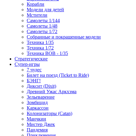
Корабли
Модели для детей
Мстители
Самолеты 1/144
Самолеты 1/48
Самолеты 1/72
Собранные и покрашенные модели
Техника 1/35
Техника 1/72
Техника ВОВ - 1/35
Стратегические
Супер-игры
7 чудес
Билет на поезд (Ticket to Ride)
БЭНГ!
Диксит (Dixit)
Древний Ужас Аркхэма
Зельеварение
Зомбицид
Каркассон
Колонизаторы (Catan)
Манчкин
Мистер Джек
Пандемия
Приключение