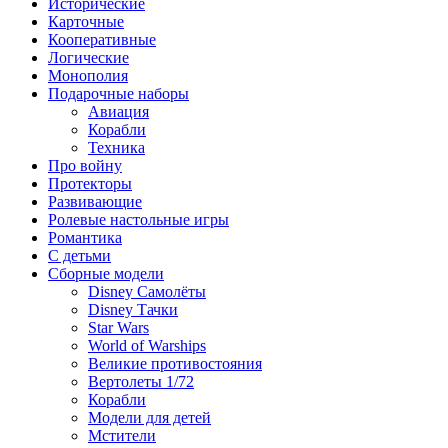
Исторические
Карточные
Кооперативные
Логические
Монополия
Подарочные наборы
Авиация
Корабли
Техника
Про войну
Протекторы
Развивающие
Ролевые настольные игры
Романтика
С детьми
Сборные модели
Disney Самолёты
Disney Тачки
Star Wars
World of Warships
Великие противостояния
Вертолеты 1/72
Корабли
Модели для детей
Мстители