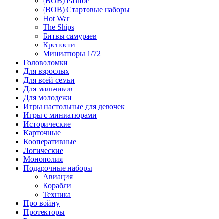
(ВОВ) Разное
(ВОВ) Стартовые наборы
Hot War
The Ships
Битвы самураев
Крепости
Миниатюры 1/72
Головоломки
Для взрослых
Для всей семьи
Для мальчиков
Для молодежи
Игры настольные для девочек
Игры с миниатюрами
Исторические
Карточные
Кооперативные
Логические
Монополия
Подарочные наборы
Авиация
Корабли
Техника
Про войну
Протекторы