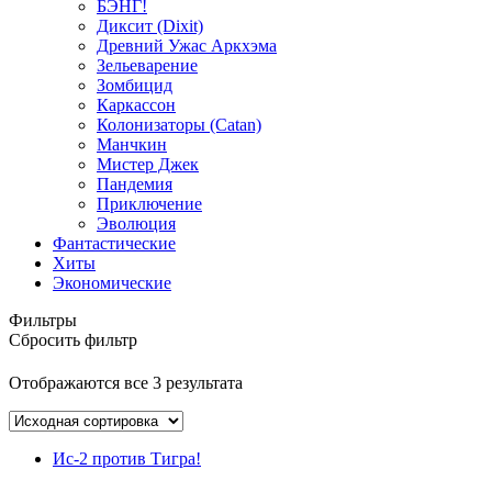
БЭНГ!
Диксит (Dixit)
Древний Ужас Аркхэма
Зельеварение
Зомбицид
Каркассон
Колонизаторы (Catan)
Манчкин
Мистер Джек
Пандемия
Приключение
Эволюция
Фантастические
Хиты
Экономические
Фильтры
Сбросить фильтр
Отображаются все 3 результата
Ис-2 против Тигра!
0
5
0