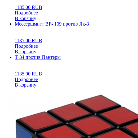
1135.00
RUB
Подробнее
В корзину
Мессершмитт BF- 109 против Як-3
0
5
0
1135.00
RUB
Подробнее
В корзину
Т-34 против Пантеры
0
5
0
1135.00
RUB
Подробнее
В корзину