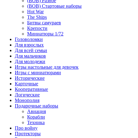
(ВОВ) Разное
(ВОВ) Стартовые наборы
Hot War
The Ships
Битвы самураев
Крепости
Миниатюры 1/72
Головоломки
Для взрослых
Для всей семьи
Для мальчиков
Для молодежи
Игры настольные для девочек
Игры с миниатюрами
Исторические
Карточные
Кооперативные
Логические
Монополия
Подарочные наборы
Авиация
Корабли
Техника
Про войну
Протекторы