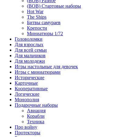
(ВОВ) Разное
(ВОВ) Стартовые наборы
Hot War
The Ships
Битвы самураев
Крепости
Миниатюры 1/72
Головоломки
Для взрослых
Для всей семьи
Для мальчиков
Для молодежи
Игры настольные для девочек
Игры с миниатюрами
Исторические
Карточные
Кооперативные
Логические
Монополия
Подарочные наборы
Авиация
Корабли
Техника
Про войну
Протекторы