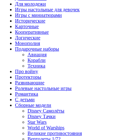
Для молодежи
Игры настольные для девочек
Игры с миниатюрами
Исторические
Карточные
Кооперативные
Логические
Монополия
Подарочные наборы
Авиация
Корабли
Техника
Про войну
Протекторы
Развивающие
Ролевые настольные игры
Романтика
С детьми
Сборные модели
Disney Самолёты
Disney Тачки
Star Wars
World of Warships
Великие противостояния
Вертолеты 1/72