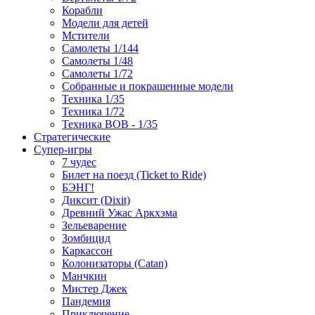
Корабли
Модели для детей
Мстители
Самолеты 1/144
Самолеты 1/48
Самолеты 1/72
Собранные и покрашенные модели
Техника 1/35
Техника 1/72
Техника ВОВ - 1/35
Стратегические
Супер-игры
7 чудес
Билет на поезд (Ticket to Ride)
БЭНГ!
Диксит (Dixit)
Древний Ужас Аркхэма
Зельеварение
Зомбицид
Каркассон
Колонизаторы (Catan)
Манчкин
Мистер Джек
Пандемия
Приключение