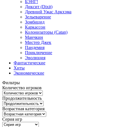
БЭНГ!
Диксит (Dixit)
Древний Ужас Аркхэма
Зельеварение
Зомбицид
Каркассон
Колонизаторы (Catan)
Манчкин
Мистер Джек
Пандемия
Приключение
Эволюция
Фантастические
Хиты
Экономические
Фильтры
Количество игроков
Продолжительность
Возрастная категория
Серия игр