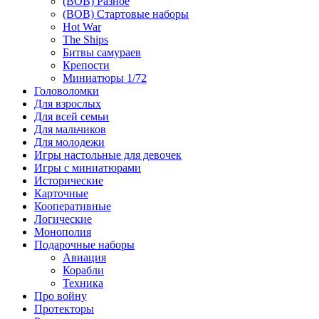
(ВОВ) Разное
(ВОВ) Стартовые наборы
Hot War
The Ships
Битвы самураев
Крепости
Миниатюры 1/72
Головоломки
Для взрослых
Для всей семьи
Для мальчиков
Для молодежи
Игры настольные для девочек
Игры с миниатюрами
Исторические
Карточные
Кооперативные
Логические
Монополия
Подарочные наборы
Авиация
Корабли
Техника
Про войну
Протекторы