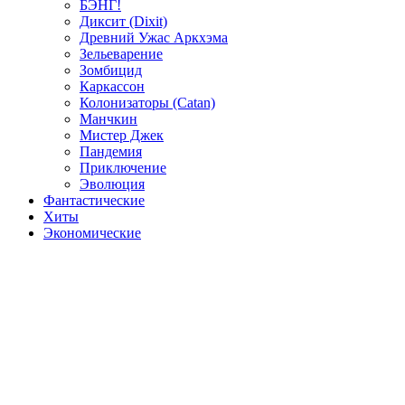
БЭНГ!
Диксит (Dixit)
Древний Ужас Аркхэма
Зельеварение
Зомбицид
Каркассон
Колонизаторы (Catan)
Манчкин
Мистер Джек
Пандемия
Приключение
Эволюция
Фантастические
Хиты
Экономические