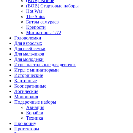
(ВОВ) Разное
(ВОВ) Стартовые наборы
Hot War
The Ships
Битвы самураев
Крепости
Миниатюры 1/72
Головоломки
Для взрослых
Для всей семьи
Для мальчиков
Для молодежи
Игры настольные для девочек
Игры с миниатюрами
Исторические
Карточные
Кооперативные
Логические
Монополия
Подарочные наборы
Авиация
Корабли
Техника
Про войну
Протекторы