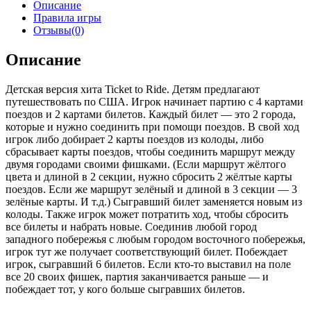
Описание
Правила игры
Отзывы(0)
Описание
Детская версия хита Ticket to Ride. Детям предлагают
путешествовать по США. Игрок начинает партию с 4 картами
поездов и 2 картами билетов. Каждый билет — это 2 города,
которые и нужно соединить при помощи поездов. В свой ход
игрок либо добирает 2 карты поездов из колоды, либо
сбрасывает карты поездов, чтобы соединить маршрут между
двумя городами своими фишками. (Если маршрут жёлтого
цвета и длиной в 2 секции, нужно сбросить 2 жёлтые карты
поездов. Если же маршрут зелёный и длиной в 3 секции — 3
зелёные карты. И т.д.) Сыгравший билет заменяется новым из
колоды. Также игрок может потратить ход, чтобы сбросить
все билеты и набрать новые. Соединив любой город
западного побережья с любым городом восточного побережья,
игрок тут же получает соответствующий билет. Побеждает
игрок, сыгравший 6 билетов. Если кто-то выставил на поле
все 20 своих фишек, партия заканчивается раньше — и
побеждает тот, у кого больше сыгравших билетов.