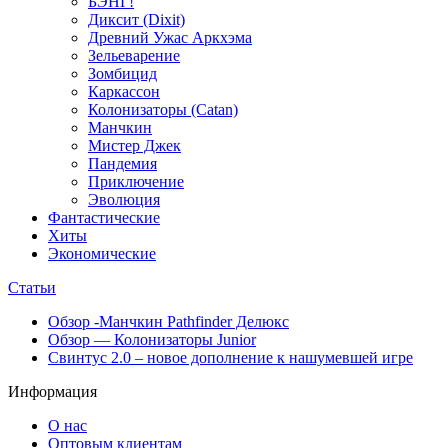
БЭНГ!
Диксит (Dixit)
Древний Ужас Аркхэма
Зельеварение
Зомбицид
Каркассон
Колонизаторы (Catan)
Манчкин
Мистер Джек
Пандемия
Приключение
Эволюция
Фантастические
Хиты
Экономические
Статьи
Обзор -Манчкин Pathfinder Делюкс
Обзор — Колонизаторы Junior
Свинтус 2.0 – новое дополнение к нашумевшей игре
Информация
О нас
Оптовым клиентам