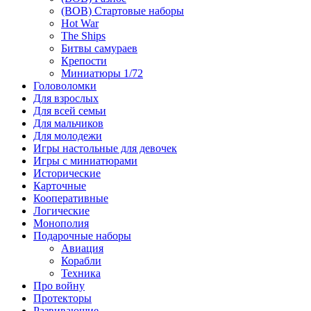
(ВОВ) Стартовые наборы
Hot War
The Ships
Битвы самураев
Крепости
Миниатюры 1/72
Головоломки
Для взрослых
Для всей семьи
Для мальчиков
Для молодежи
Игры настольные для девочек
Игры с миниатюрами
Исторические
Карточные
Кооперативные
Логические
Монополия
Подарочные наборы
Авиация
Корабли
Техника
Про войну
Протекторы
Развивающие