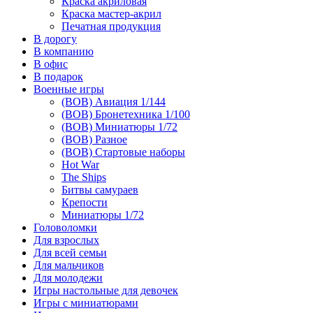
Краска акриловая
Краска мастер-акрил
Печатная продукция
В дорогу
В компанию
В офис
В подарок
Военные игры
(ВОВ) Авиация 1/144
(ВОВ) Бронетехника 1/100
(ВОВ) Миниатюры 1/72
(ВОВ) Разное
(ВОВ) Стартовые наборы
Hot War
The Ships
Битвы самураев
Крепости
Миниатюры 1/72
Головоломки
Для взрослых
Для всей семьи
Для мальчиков
Для молодежи
Игры настольные для девочек
Игры с миниатюрами