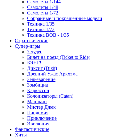
Самолеты 1/144
Самолеты 1/48
Самолеты 1/72
Собранные и покрашенные модели
Техника 1/35
Техника 1/72
Техника ВОВ - 1/35
Стратегические
Супер-игры
7 чудес
Билет на поезд (Ticket to Ride)
БЭНГ!
Диксит (Dixit)
Древний Ужас Аркхэма
Зельеварение
Зомбицид
Каркассон
Колонизаторы (Catan)
Манчкин
Мистер Джек
Пандемия
Приключение
Эволюция
Фантастические
Хиты