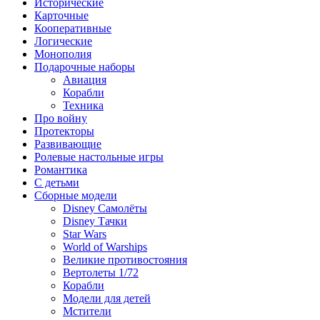
Исторические
Карточные
Кооперативные
Логические
Монополия
Подарочные наборы
Авиация
Корабли
Техника
Про войну
Протекторы
Развивающие
Ролевые настольные игры
Романтика
С детьми
Сборные модели
Disney Самолёты
Disney Тачки
Star Wars
World of Warships
Великие противостояния
Вертолеты 1/72
Корабли
Модели для детей
Мстители