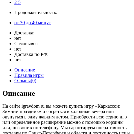
2-5
Продолжительность:
от 30 до 40 минут
Доставка:
нет
Самовывоз:
нет
Доставка по РФ:
нет
Описание
Правила игры
Отзывы(0)
Описание
На сайте igravdom.ru вы можете купить игру «Каркассон:
Зимний праздник» и согреться в холодные вечера или
окунуться в зиму жарким летом. Приобрести всю серию игр
или определенное расширение можно с помощью корзины
или, позвонив по телефону. Мы гарантируем оперативность
доставки по Санкт-Петербургу и области и доступность цены.