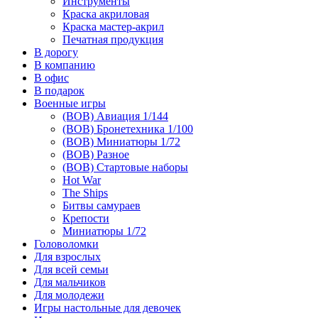
Инструменты
Краска акриловая
Краска мастер-акрил
Печатная продукция
В дорогу
В компанию
В офис
В подарок
Военные игры
(ВОВ) Авиация 1/144
(ВОВ) Бронетехника 1/100
(ВОВ) Миниатюры 1/72
(ВОВ) Разное
(ВОВ) Стартовые наборы
Hot War
The Ships
Битвы самураев
Крепости
Миниатюры 1/72
Головоломки
Для взрослых
Для всей семьи
Для мальчиков
Для молодежи
Игры настольные для девочек