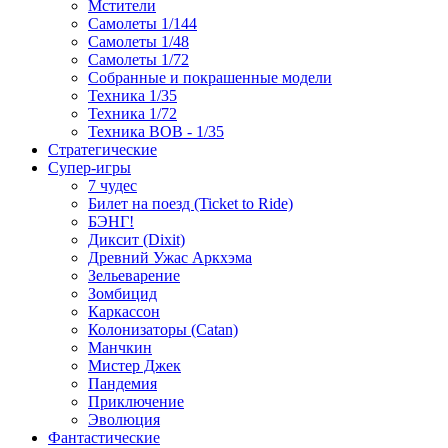
Мстители
Самолеты 1/144
Самолеты 1/48
Самолеты 1/72
Собранные и покрашенные модели
Техника 1/35
Техника 1/72
Техника ВОВ - 1/35
Стратегические
Супер-игры
7 чудес
Билет на поезд (Ticket to Ride)
БЭНГ!
Диксит (Dixit)
Древний Ужас Аркхэма
Зельеварение
Зомбицид
Каркассон
Колонизаторы (Catan)
Манчкин
Мистер Джек
Пандемия
Приключение
Эволюция
Фантастические