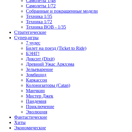
Самолеты 1/48
Самолеты 1/72
Собранные и покрашенные модели
Техника 1/35
Техника 1/72
Техника ВОВ - 1/35
Стратегические
Супер-игры
7 чудес
Билет на поезд (Ticket to Ride)
БЭНГ!
Диксит (Dixit)
Древний Ужас Аркхэма
Зельеварение
Зомбицид
Каркассон
Колонизаторы (Catan)
Манчкин
Мистер Джек
Пандемия
Приключение
Эволюция
Фантастические
Хиты
Экономические