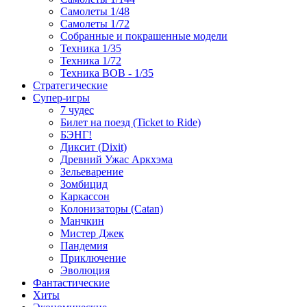
Самолеты 1/48
Самолеты 1/72
Собранные и покрашенные модели
Техника 1/35
Техника 1/72
Техника ВОВ - 1/35
Стратегические
Супер-игры
7 чудес
Билет на поезд (Ticket to Ride)
БЭНГ!
Диксит (Dixit)
Древний Ужас Аркхэма
Зельеварение
Зомбицид
Каркассон
Колонизаторы (Catan)
Манчкин
Мистер Джек
Пандемия
Приключение
Эволюция
Фантастические
Хиты