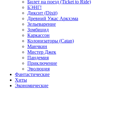
Билет на поезд (Ticket to Ride)
БЭНГ!
Диксит (Dixit)
Древний Ужас Аркхэма
Зельеварение
Зомбицид
Каркассон
Колонизаторы (Catan)
Манчкин
Мистер Джек
Пандемия
Приключение
Эволюция
Фантастические
Хиты
Экономические