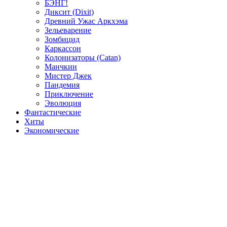
БЭНГ!
Диксит (Dixit)
Древний Ужас Аркхэма
Зельеварение
Зомбицид
Каркассон
Колонизаторы (Catan)
Манчкин
Мистер Джек
Пандемия
Приключение
Эволюция
Фантастические
Хиты
Экономические