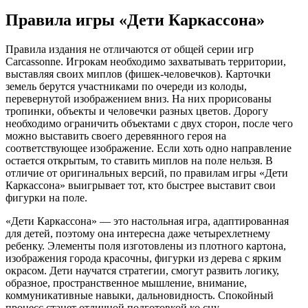
Правила игры «Дети Каркассона»
Правила издания не отличаются от общей серии игр
Carcassonne. Игрокам необходимо захватывать территории,
выставляя своих миплов (фишек-человечков). Карточки
земель берутся участниками по очереди из колоды,
перевернутой изображением вниз. На них прорисованы
тропинки, объекты и человечки разных цветов. Дорогу
необходимо ограничить объектами с двух сторон, после чего
можно выставить своего деревянного героя на
соответствующее изображение. Если хоть одно направление
остается открытым, то ставить миплов на поле нельзя. В
отличие от оригинальных версий, по правилам игры «Дети
Каркассона» выигрывает тот, кто быстрее выставит свои
фигурки на поле.
«Дети Каркассона» — это настольная игра, адаптированная
для детей, поэтому она интересна даже четырехлетнему
ребенку. Элементы поля изготовлены из плотного картона,
изображения города красочны, фигурки из дерева с ярким
окрасом. Дети научатся стратегии, смогут развить логику,
образное, пространственное мышление, внимание,
коммуникативные навыки, дальновидность. Спокойный
процесс станет отличной подготовкой ко сну.