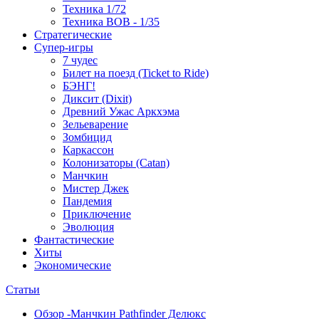
Техника 1/72
Техника ВОВ - 1/35
Стратегические
Супер-игры
7 чудес
Билет на поезд (Ticket to Ride)
БЭНГ!
Диксит (Dixit)
Древний Ужас Аркхэма
Зельеварение
Зомбицид
Каркассон
Колонизаторы (Catan)
Манчкин
Мистер Джек
Пандемия
Приключение
Эволюция
Фантастические
Хиты
Экономические
Статьи
Обзор -Манчкин Pathfinder Делюкс