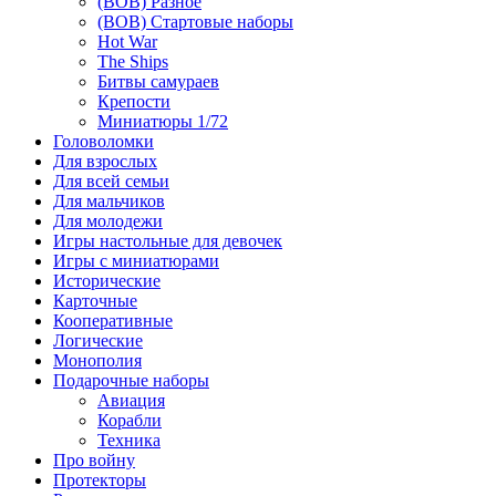
(ВОВ) Разное
(ВОВ) Стартовые наборы
Hot War
The Ships
Битвы самураев
Крепости
Миниатюры 1/72
Головоломки
Для взрослых
Для всей семьи
Для мальчиков
Для молодежи
Игры настольные для девочек
Игры с миниатюрами
Исторические
Карточные
Кооперативные
Логические
Монополия
Подарочные наборы
Авиация
Корабли
Техника
Про войну
Протекторы