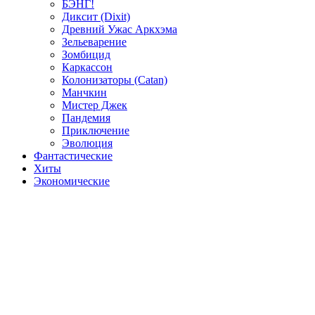
БЭНГ!
Диксит (Dixit)
Древний Ужас Аркхэма
Зельеварение
Зомбицид
Каркассон
Колонизаторы (Catan)
Манчкин
Мистер Джек
Пандемия
Приключение
Эволюция
Фантастические
Хиты
Экономические