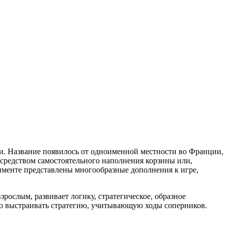
ии. Название появилось от одноименной местности во Франции,
осредством самостоятельного наполнения корзины или,
именте представлены многообразные дополнения к игре,
рослым, развивает логику, стратегическое, образное
мо выстраивать стратегию, учитывающую ходы соперников.