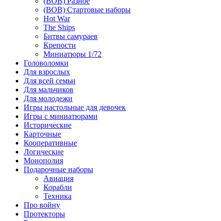
(ВОВ) Разное
(ВОВ) Стартовые наборы
Hot War
The Ships
Битвы самураев
Крепости
Миниатюры 1/72
Головоломки
Для взрослых
Для всей семьи
Для мальчиков
Для молодежи
Игры настольные для девочек
Игры с миниатюрами
Исторические
Карточные
Кооперативные
Логические
Монополия
Подарочные наборы
Авиация
Корабли
Техника
Про войну
Протекторы