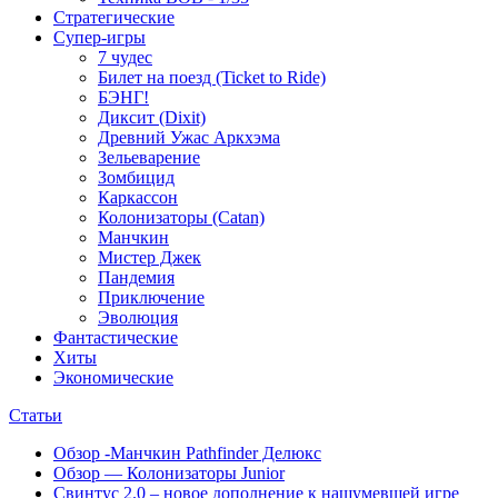
Стратегические
Супер-игры
7 чудес
Билет на поезд (Ticket to Ride)
БЭНГ!
Диксит (Dixit)
Древний Ужас Аркхэма
Зельеварение
Зомбицид
Каркассон
Колонизаторы (Catan)
Манчкин
Мистер Джек
Пандемия
Приключение
Эволюция
Фантастические
Хиты
Экономические
Статьи
Обзор -Манчкин Pathfinder Делюкс
Обзор — Колонизаторы Junior
Свинтус 2.0 – новое дополнение к нашумевшей игре