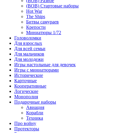
(ВОВ) Разное
(ВОВ) Стартовые наборы
Hot War
The Ships
Битвы самураев
Крепости
Миниатюры 1/72
Головоломки
Для взрослых
Для всей семьи
Для мальчиков
Для молодежи
Игры настольные для девочек
Игры с миниатюрами
Исторические
Карточные
Кооперативные
Логические
Монополия
Подарочные наборы
Авиация
Корабли
Техника
Про войну
Протекторы