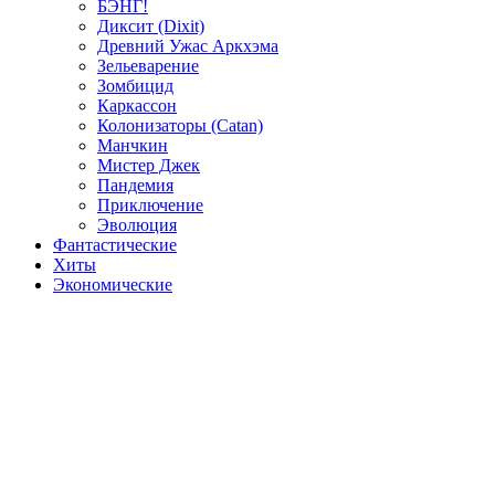
БЭНГ!
Диксит (Dixit)
Древний Ужас Аркхэма
Зельеварение
Зомбицид
Каркассон
Колонизаторы (Catan)
Манчкин
Мистер Джек
Пандемия
Приключение
Эволюция
Фантастические
Хиты
Экономические