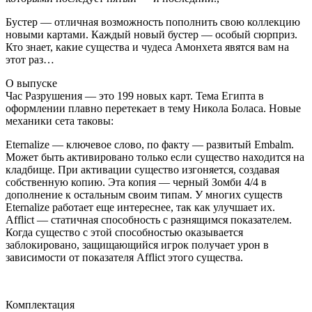
Бустер — отличная возможность пополнить свою коллекцию
новыми картами. Каждый новый бустер — особый сюрприз.
Кто знает, какие существа и чудеса Амонхета явятся вам на
этот раз…
О выпуске
Час Разрушения — это 199 новых карт. Тема Египта в
оформлении плавно перетекает в тему Никола Боласа. Новые
механики сета таковы:
Eternalize — ключевое слово, по факту — развитый Embalm.
Может быть активировано только если существо находится на
кладбище. При активации существо изгоняется, создавая
собственную копию. Эта копия — черный Зомби 4/4 в
дополнение к остальным своим типам. У многих существ
Eternalize работает еще интереснее, так как улучшает их.
Afflict — статичная способность с разнящимся показателем.
Когда существо с этой способностью оказывается
заблокировано, защищающийся игрок получает урон в
зависимости от показателя Afflict этого существа.
Комплектация