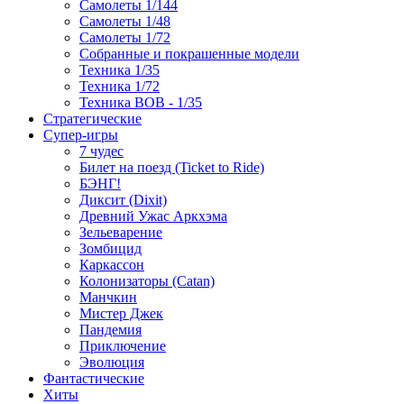
Самолеты 1/144
Самолеты 1/48
Самолеты 1/72
Собранные и покрашенные модели
Техника 1/35
Техника 1/72
Техника ВОВ - 1/35
Стратегические
Супер-игры
7 чудес
Билет на поезд (Ticket to Ride)
БЭНГ!
Диксит (Dixit)
Древний Ужас Аркхэма
Зельеварение
Зомбицид
Каркассон
Колонизаторы (Catan)
Манчкин
Мистер Джек
Пандемия
Приключение
Эволюция
Фантастические
Хиты