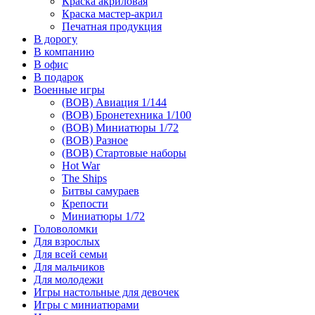
Краска акриловая
Краска мастер-акрил
Печатная продукция
В дорогу
В компанию
В офис
В подарок
Военные игры
(ВОВ) Авиация 1/144
(ВОВ) Бронетехника 1/100
(ВОВ) Миниатюры 1/72
(ВОВ) Разное
(ВОВ) Стартовые наборы
Hot War
The Ships
Битвы самураев
Крепости
Миниатюры 1/72
Головоломки
Для взрослых
Для всей семьи
Для мальчиков
Для молодежи
Игры настольные для девочек
Игры с миниатюрами