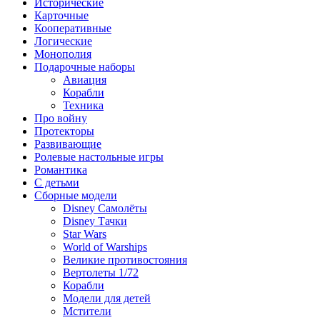
Исторические
Карточные
Кооперативные
Логические
Монополия
Подарочные наборы
Авиация
Корабли
Техника
Про войну
Протекторы
Развивающие
Ролевые настольные игры
Романтика
С детьми
Сборные модели
Disney Самолёты
Disney Тачки
Star Wars
World of Warships
Великие противостояния
Вертолеты 1/72
Корабли
Модели для детей
Мстители