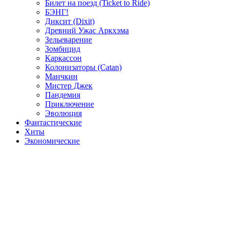
Билет на поезд (Ticket to Ride)
БЭНГ!
Диксит (Dixit)
Древний Ужас Аркхэма
Зельеварение
Зомбицид
Каркассон
Колонизаторы (Catan)
Манчкин
Мистер Джек
Пандемия
Приключение
Эволюция
Фантастические
Хиты
Экономические