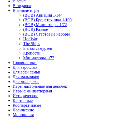
В офис
В подарок
Военные игры
(ВОВ) Авиация 1/144
(ВОВ) Бронетехника 1/100
(ВОВ) Миниатюры 1/72
(ВОВ) Разное
(ВОВ) Стартовые наборы
Hot War
The Ships
Битвы самураев
Крепости
Миниатюры 1/72
Головоломки
Для взрослых
Для всей семьи
Для мальчиков
Для молодежи
Игры настольные для девочек
Игры с миниатюрами
Исторические
Карточные
Кооперативные
Логические
Монополия