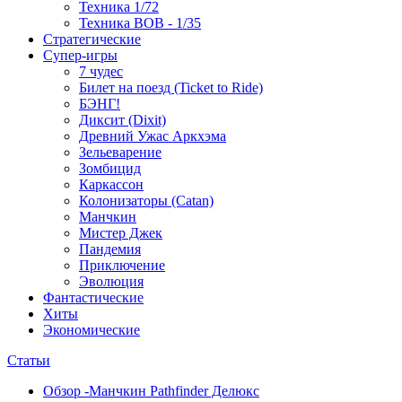
Техника 1/72
Техника ВОВ - 1/35
Стратегические
Супер-игры
7 чудес
Билет на поезд (Ticket to Ride)
БЭНГ!
Диксит (Dixit)
Древний Ужас Аркхэма
Зельеварение
Зомбицид
Каркассон
Колонизаторы (Catan)
Манчкин
Мистер Джек
Пандемия
Приключение
Эволюция
Фантастические
Хиты
Экономические
Статьи
Обзор -Манчкин Pathfinder Делюкс