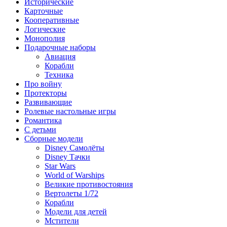
Исторические
Карточные
Кооперативные
Логические
Монополия
Подарочные наборы
Авиация
Корабли
Техника
Про войну
Протекторы
Развивающие
Ролевые настольные игры
Романтика
С детьми
Сборные модели
Disney Самолёты
Disney Тачки
Star Wars
World of Warships
Великие противостояния
Вертолеты 1/72
Корабли
Модели для детей
Мстители