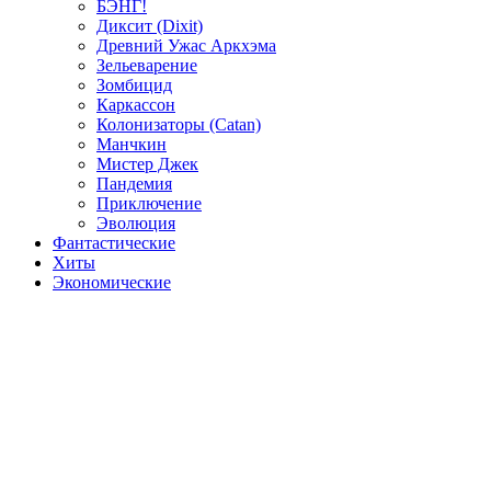
БЭНГ!
Диксит (Dixit)
Древний Ужас Аркхэма
Зельеварение
Зомбицид
Каркассон
Колонизаторы (Catan)
Манчкин
Мистер Джек
Пандемия
Приключение
Эволюция
Фантастические
Хиты
Экономические