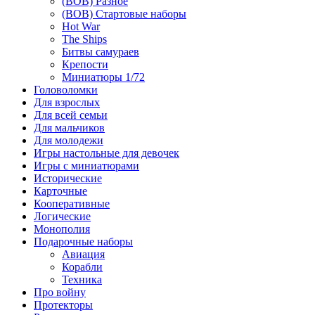
(ВОВ) Разное
(ВОВ) Стартовые наборы
Hot War
The Ships
Битвы самураев
Крепости
Миниатюры 1/72
Головоломки
Для взрослых
Для всей семьи
Для мальчиков
Для молодежи
Игры настольные для девочек
Игры с миниатюрами
Исторические
Карточные
Кооперативные
Логические
Монополия
Подарочные наборы
Авиация
Корабли
Техника
Про войну
Протекторы