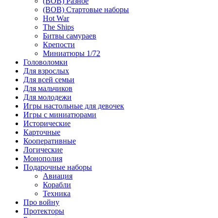
(ВОВ) Разное
(ВОВ) Стартовые наборы
Hot War
The Ships
Битвы самураев
Крепости
Миниатюры 1/72
Головоломки
Для взрослых
Для всей семьи
Для мальчиков
Для молодежи
Игры настольные для девочек
Игры с миниатюрами
Исторические
Карточные
Кооперативные
Логические
Монополия
Подарочные наборы
Авиация
Корабли
Техника
Про войну
Протекторы