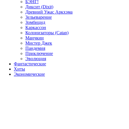
БЭНГ!
Диксит (Dixit)
Древний Ужас Аркхэма
Зельеварение
Зомбицид
Каркассон
Колонизаторы (Catan)
Манчкин
Мистер Джек
Пандемия
Приключение
Эволюция
Фантастические
Хиты
Экономические