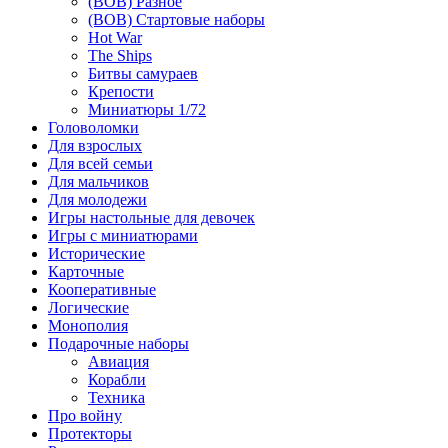
(ВОВ) Разное
(ВОВ) Стартовые наборы
Hot War
The Ships
Битвы самураев
Крепости
Миниатюры 1/72
Головоломки
Для взрослых
Для всей семьи
Для мальчиков
Для молодежи
Игры настольные для девочек
Игры с миниатюрами
Исторические
Карточные
Кооперативные
Логические
Монополия
Подарочные наборы
Авиация
Корабли
Техника
Про войну
Протекторы