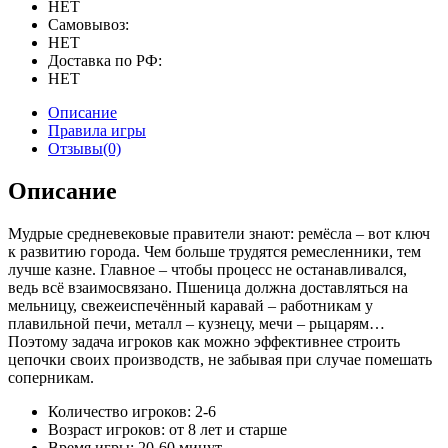
НЕТ
Самовывоз:
НЕТ
Доставка по РФ:
НЕТ
Описание
Правила игры
Отзывы(0)
Описание
Мудрые средневековые правители знают: ремёсла – вот ключ
к развитию города. Чем больше трудятся ремесленники, тем
лучше казне. Главное – чтобы процесс не останавливался,
ведь всё взаимосвязано. Пшеница должна доставляться на
мельницу, свежеиспечённый каравай – работникам у
плавильной печи, металл – кузнецу, мечи – рыцарям…
Поэтому задача игроков как можно эффективнее строить
цепочки своих производств, не забывая при случае помешать
соперникам.
Количество игроков: 2-6
Возраст игроков: от 8 лет и старше
Время игры: 20-60 минут