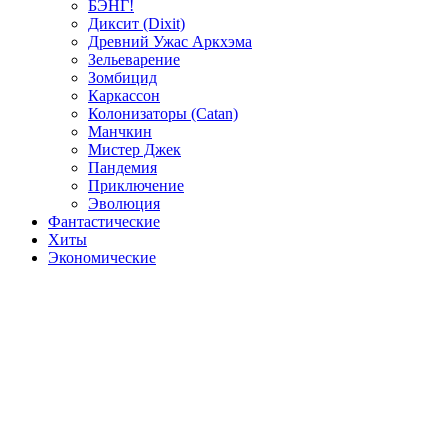
БЭНГ!
Диксит (Dixit)
Древний Ужас Аркхэма
Зельеварение
Зомбицид
Каркассон
Колонизаторы (Catan)
Манчкин
Мистер Джек
Пандемия
Приключение
Эволюция
Фантастические
Хиты
Экономические