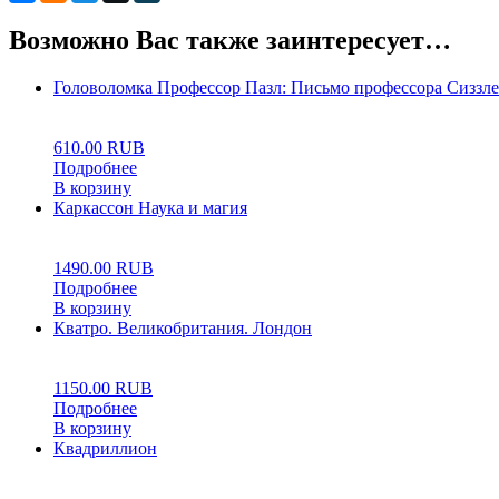
Возможно Вас также заинтересует…
Головоломка Профессор Пазл: Письмо профессора Сиззле
0
5
0
610.00
RUB
Подробнее
В корзину
Каркассон Наука и магия
0
5
0
1490.00
RUB
Подробнее
В корзину
Кватро. Великобритания. Лондон
0
5
0
1150.00
RUB
Подробнее
В корзину
Квадриллион
0
5
0