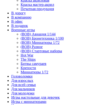
Краска акриловая
Краска мастер-акрил
Печатная продукция
В дорогу
В компанию
В офис
В подарок
Военные игры
(ВОВ) Авиация 1/144
(ВОВ) Бронетехника 1/100
(ВОВ) Миниатюры 1/72
(ВОВ) Разное
(ВОВ) Стартовые наборы
Hot War
The Ships
Битвы самураев
Крепости
Миниатюры 1/72
Головоломки
Для взрослых
Для всей семьи
Для мальчиков
Для молодежи
Игры настольные для девочек
Игры с миниатюрами