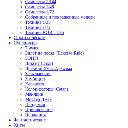
Самолеты 1/144
Самолеты 1/48
Самолеты 1/72
Собранные и покрашенные модели
Техника 1/35
Техника 1/72
Техника ВОВ - 1/35
Стратегические
Супер-игры
7 чудес
Билет на поезд (Ticket to Ride)
БЭНГ!
Диксит (Dixit)
Древний Ужас Аркхэма
Зельеварение
Зомбицид
Каркассон
Колонизаторы (Catan)
Манчкин
Мистер Джек
Пандемия
Приключение
Эволюция
Фантастические
Хиты