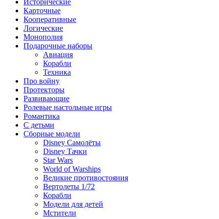
Исторические
Карточные
Кооперативные
Логические
Монополия
Подарочные наборы
Авиация
Корабли
Техника
Про войну
Протекторы
Развивающие
Ролевые настольные игры
Романтика
С детьми
Сборные модели
Disney Самолёты
Disney Тачки
Star Wars
World of Warships
Великие противостояния
Вертолеты 1/72
Корабли
Модели для детей
Мстители