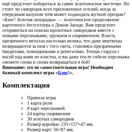
ещё предстоит побороться за самое золотоносное местечко. Но
стоит ли самородок всех приложенных усилий, когда за
очередным валуном тебя может поджидать жуткий призрак?
«Бэнг! Золотая лихорадка» — золотоносное продолжение
карточного бестселлера о Диком Западе. Вам предстоит
отправиться на поиски крохотных самородков вместе с
новыми персонажами, оружием и снаряжением. Власть
презренного металла настолько велика, что даже мертвецы
возвращаются за ним с того света, становясь призрачными
бандитами, помощниками и ренегатами. Теперь старуха с
косой над вами не властна, и вы даже после гибели персонажа
сможете снова и снова возвращаться в бой!
Внимание: это не самостоятельная игра! Необходим
базовый комплект игры «
Бэнг
!».
Комплектация
Правила игры
1 карта роли
8 карт персонажей
24 карты снаряжения
30 золотых самородков
Размер коробки: 235×157×47 мм.
Размер карт: 56×87 мм.