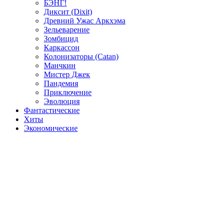
БЭНГ!
Диксит (Dixit)
Древний Ужас Аркхэма
Зельеварение
Зомбицид
Каркассон
Колонизаторы (Catan)
Манчкин
Мистер Джек
Пандемия
Приключение
Эволюция
Фантастические
Хиты
Экономические