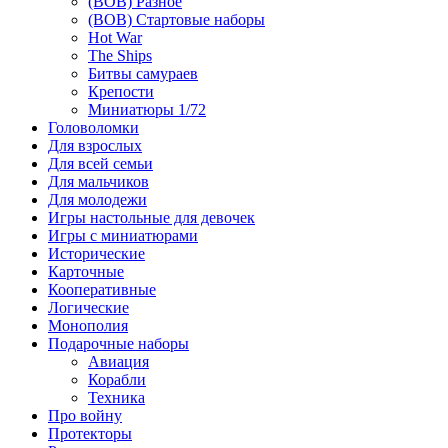
(ВОВ) Разное
(ВОВ) Стартовые наборы
Hot War
The Ships
Битвы самураев
Крепости
Миниатюры 1/72
Головоломки
Для взрослых
Для всей семьи
Для мальчиков
Для молодежи
Игры настольные для девочек
Игры с миниатюрами
Исторические
Карточные
Кооперативные
Логические
Монополия
Подарочные наборы
Авиация
Корабли
Техника
Про войну
Протекторы