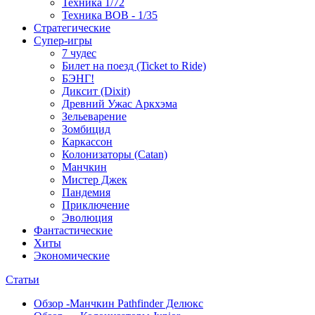
Техника 1/72
Техника ВОВ - 1/35
Стратегические
Супер-игры
7 чудес
Билет на поезд (Ticket to Ride)
БЭНГ!
Диксит (Dixit)
Древний Ужас Аркхэма
Зельеварение
Зомбицид
Каркассон
Колонизаторы (Catan)
Манчкин
Мистер Джек
Пандемия
Приключение
Эволюция
Фантастические
Хиты
Экономические
Статьи
Обзор -Манчкин Pathfinder Делюкс