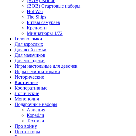
(ВОВ) Разное
(ВОВ) Стартовые наборы
Hot War
The Ships
Битвы самураев
Крепости
Миниатюры 1/72
Головоломки
Для взрослых
Для всей семьи
Для мальчиков
Для молодежи
Игры настольные для девочек
Игры с миниатюрами
Исторические
Карточные
Кооперативные
Логические
Монополия
Подарочные наборы
Авиация
Корабли
Техника
Про войну
Протекторы