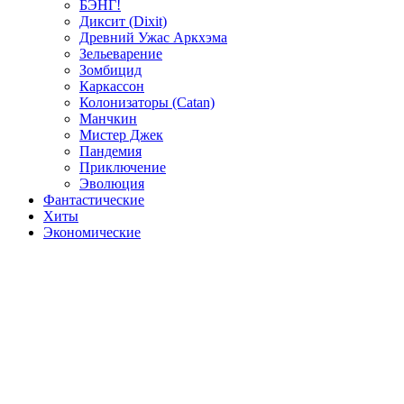
БЭНГ!
Диксит (Dixit)
Древний Ужас Аркхэма
Зельеварение
Зомбицид
Каркассон
Колонизаторы (Catan)
Манчкин
Мистер Джек
Пандемия
Приключение
Эволюция
Фантастические
Хиты
Экономические