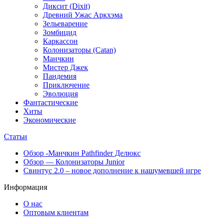
Диксит (Dixit)
Древний Ужас Аркхэма
Зельеварение
Зомбицид
Каркассон
Колонизаторы (Catan)
Манчкин
Мистер Джек
Пандемия
Приключение
Эволюция
Фантастические
Хиты
Экономические
Статьи
Обзор -Манчкин Pathfinder Делюкс
Обзор — Колонизаторы Junior
Свинтус 2.0 – новое дополнение к нашумевшей игре
Информация
О нас
Оптовым клиентам