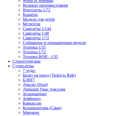
World of Warships
Великие противостояния
Вертолеты 1/72
Корабли
Модели для детей
Мстители
Самолеты 1/144
Самолеты 1/48
Самолеты 1/72
Собранные и покрашенные модели
Техника 1/35
Техника 1/72
Техника ВОВ - 1/35
Стратегические
Супер-игры
7 чудес
Билет на поезд (Ticket to Ride)
БЭНГ!
Диксит (Dixit)
Древний Ужас Аркхэма
Зельеварение
Зомбицид
Каркассон
Колонизаторы (Catan)
Манчкин