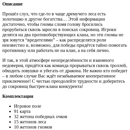
Описание
Прошёл слух, что где-то в чаще дремучего леса есть
золотишко и другие богатства… Этой информации
достаточно, чтобы гномы сломя голову бросились
прорубаться сквозь заросли в поисках сокровищ. Игроки
делятся на два противоборствующих клана, но эти гномы не
зря зовутся “вредителями” – как распределятся роли
неизвестно и, возможно, для победы придётся тайно помогать
противнику или работать не на клан, а на себя лично.
И так, в этой атмосфере неопределённости и взаимного
недоверия, придётся как команда прорываться сквозь троллей,
обходить ловушки и убегать от дракона. Не важно кто победит
– в любом случае Вас ждёт незабываемое кооперативное
приключение! С честью преодолейте трудности и доберитесь
до сокровищ быстрее-клана конкурента!
Комплектация
Игровое поле
91 карта
32 жетона победных очков
15 жетонов леса
10 жетонов гномов