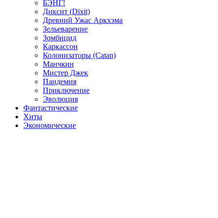
БЭНГ!
Диксит (Dixit)
Древний Ужас Аркхэма
Зельеварение
Зомбицид
Каркассон
Колонизаторы (Catan)
Манчкин
Мистер Джек
Пандемия
Приключение
Эволюция
Фантастические
Хиты
Экономические