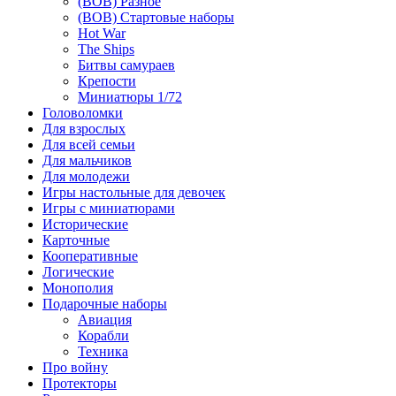
(ВОВ) Разное
(ВОВ) Стартовые наборы
Hot War
The Ships
Битвы самураев
Крепости
Миниатюры 1/72
Головоломки
Для взрослых
Для всей семьи
Для мальчиков
Для молодежи
Игры настольные для девочек
Игры с миниатюрами
Исторические
Карточные
Кооперативные
Логические
Монополия
Подарочные наборы
Авиация
Корабли
Техника
Про войну
Протекторы