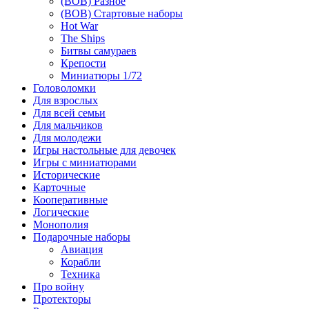
(ВОВ) Разное
(ВОВ) Стартовые наборы
Hot War
The Ships
Битвы самураев
Крепости
Миниатюры 1/72
Головоломки
Для взрослых
Для всей семьи
Для мальчиков
Для молодежи
Игры настольные для девочек
Игры с миниатюрами
Исторические
Карточные
Кооперативные
Логические
Монополия
Подарочные наборы
Авиация
Корабли
Техника
Про войну
Протекторы