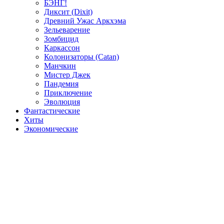
БЭНГ!
Диксит (Dixit)
Древний Ужас Аркхэма
Зельеварение
Зомбицид
Каркассон
Колонизаторы (Catan)
Манчкин
Мистер Джек
Пандемия
Приключение
Эволюция
Фантастические
Хиты
Экономические