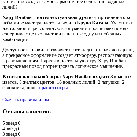
кто из них создаст самое гармоничное сочетание водяных
лилий?
Хару Ичибан – интеллектуальная дуэль
от признанного во
всём мире мастера настольных игр
Бруно Катала
. Участники
настольной игры соревнуются в умении просчитывать ходы
соперника с целью выстроить на поле одну из победных
комбинаций.
Доступность правил позволяет не откладывать начало партии,
а прекрасное оформление создаёт атмосферу, располагающую
к размышлениям. Партия в настольную игру Хару Ичибан –
прекрасный повод потренировать логическое мышление.
В состав настольной игры Хару Ичибан входят:
8 красных
цветов, 8 желтых цветов, 16 водяных лилий, 2 лягушки, 2
садовника, поле,
правила игры
.
Скачать правила игры
Отзывы клиентов
5 звёзд
0
4 звёзд
0
3 звёзд
0