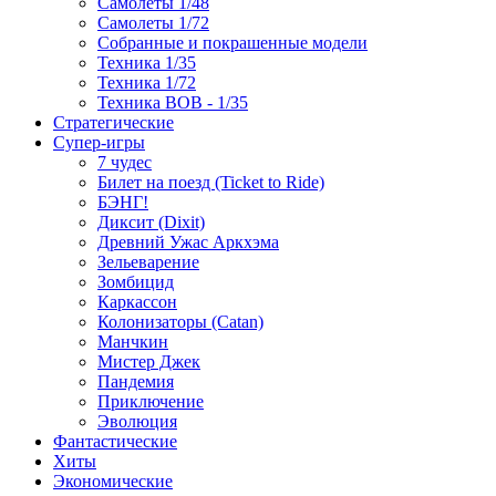
Самолеты 1/48
Самолеты 1/72
Собранные и покрашенные модели
Техника 1/35
Техника 1/72
Техника ВОВ - 1/35
Стратегические
Супер-игры
7 чудес
Билет на поезд (Ticket to Ride)
БЭНГ!
Диксит (Dixit)
Древний Ужас Аркхэма
Зельеварение
Зомбицид
Каркассон
Колонизаторы (Catan)
Манчкин
Мистер Джек
Пандемия
Приключение
Эволюция
Фантастические
Хиты
Экономические