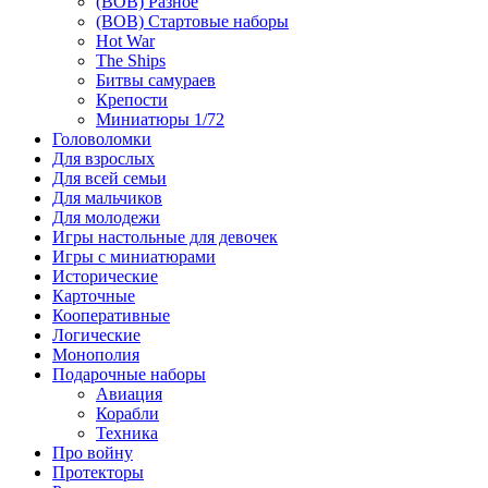
(ВОВ) Разное
(ВОВ) Стартовые наборы
Hot War
The Ships
Битвы самураев
Крепости
Миниатюры 1/72
Головоломки
Для взрослых
Для всей семьи
Для мальчиков
Для молодежи
Игры настольные для девочек
Игры с миниатюрами
Исторические
Карточные
Кооперативные
Логические
Монополия
Подарочные наборы
Авиация
Корабли
Техника
Про войну
Протекторы