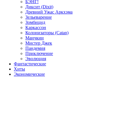
БЭНГ!
Диксит (Dixit)
Древний Ужас Аркхэма
Зельеварение
Зомбицид
Каркассон
Колонизаторы (Catan)
Манчкин
Мистер Джек
Пандемия
Приключение
Эволюция
Фантастические
Хиты
Экономические