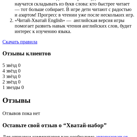
научатся складывать из букв слова: кто быстрее читает
— тот больше собирает. В игре дети читают с радостью
и азартом! Прогресс в чтении уже после нескольких игр.
«Читай-Хватай English» — английская версия игры
помогает развить навык чтения английских слов, будит
интерес к изучению языка.
Скачать правила
Отзывы клиентов
5 звёзд
0
4 звёзд
0
3 звёзд
0
2 звёзд
0
1 звезды
0
Отзывы
Отзывов пока нет
Оставьте свой отзыв о “Хватай-набор”
Для отправки комментария вам необходимо
авторизоваться
.