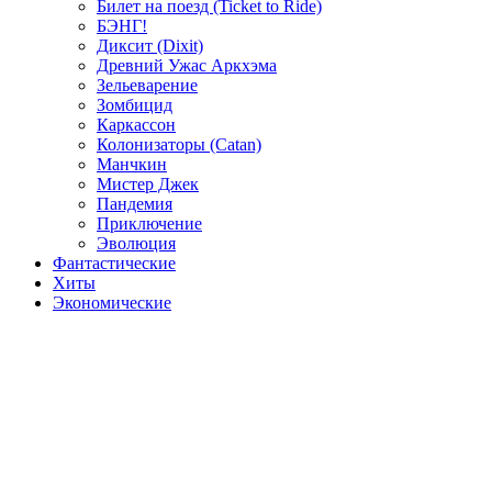
Билет на поезд (Ticket to Ride)
БЭНГ!
Диксит (Dixit)
Древний Ужас Аркхэма
Зельеварение
Зомбицид
Каркассон
Колонизаторы (Catan)
Манчкин
Мистер Джек
Пандемия
Приключение
Эволюция
Фантастические
Хиты
Экономические