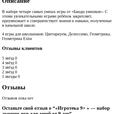
Описание
В наборе четыре самых умных игры от «Банды умников». С
этими увлекательными играми ребёнок закрепляет,
приумножает и совершенствует знания и навыки, полученные
в начальной школе.
4 игры для школьников: Цветариуем, Делиссимо, Геометрика,
Геометрика Extra
Отзывы клиентов
5 звёзд
0
4 звёзд
0
3 звёзд
0
2 звёзд
0
1 звезды
0
Отзывы
Отзывов пока нет
Оставьте свой отзыв о “«Игротека 9+ » — набор
лучших игр для детей от 9 лет”