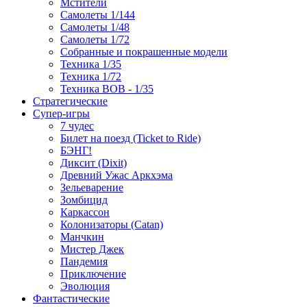
Мстители
Самолеты 1/144
Самолеты 1/48
Самолеты 1/72
Собранные и покрашенные модели
Техника 1/35
Техника 1/72
Техника ВОВ - 1/35
Стратегические
Супер-игры
7 чудес
Билет на поезд (Ticket to Ride)
БЭНГ!
Диксит (Dixit)
Древний Ужас Аркхэма
Зельеварение
Зомбицид
Каркассон
Колонизаторы (Catan)
Манчкин
Мистер Джек
Пандемия
Приключение
Эволюция
Фантастические