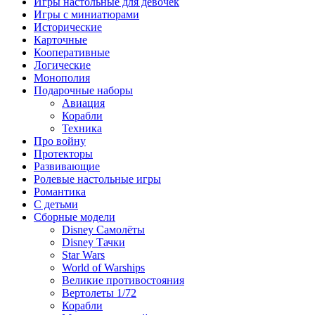
Игры настольные для девочек
Игры с миниатюрами
Исторические
Карточные
Кооперативные
Логические
Монополия
Подарочные наборы
Авиация
Корабли
Техника
Про войну
Протекторы
Развивающие
Ролевые настольные игры
Романтика
С детьми
Сборные модели
Disney Самолёты
Disney Тачки
Star Wars
World of Warships
Великие противостояния
Вертолеты 1/72
Корабли