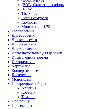
(ВОВ) Разное
(ВОВ) Стартовые наборы
Hot War
The Ships
Битвы самураев
Крепости
Миниатюры 1/72
Головоломки
Для взрослых
Для всей семьи
Для мальчиков
Для молодежи
Игры настольные для девочек
Игры с миниатюрами
Исторические
Карточные
Кооперативные
Логические
Монополия
Подарочные наборы
Авиация
Корабли
Техника
Про войну
Протекторы