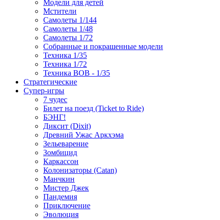
Модели для детей
Мстители
Самолеты 1/144
Самолеты 1/48
Самолеты 1/72
Собранные и покрашенные модели
Техника 1/35
Техника 1/72
Техника ВОВ - 1/35
Стратегические
Супер-игры
7 чудес
Билет на поезд (Ticket to Ride)
БЭНГ!
Диксит (Dixit)
Древний Ужас Аркхэма
Зельеварение
Зомбицид
Каркассон
Колонизаторы (Catan)
Манчкин
Мистер Джек
Пандемия
Приключение
Эволюция