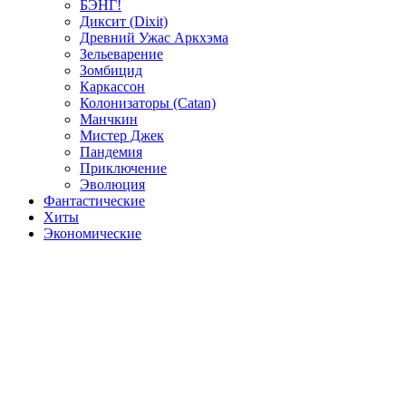
БЭНГ!
Диксит (Dixit)
Древний Ужас Аркхэма
Зельеварение
Зомбицид
Каркассон
Колонизаторы (Catan)
Манчкин
Мистер Джек
Пандемия
Приключение
Эволюция
Фантастические
Хиты
Экономические