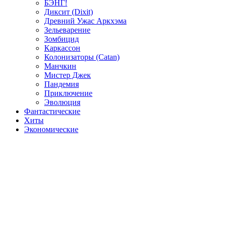
БЭНГ!
Диксит (Dixit)
Древний Ужас Аркхэма
Зельеварение
Зомбицид
Каркассон
Колонизаторы (Catan)
Манчкин
Мистер Джек
Пандемия
Приключение
Эволюция
Фантастические
Хиты
Экономические