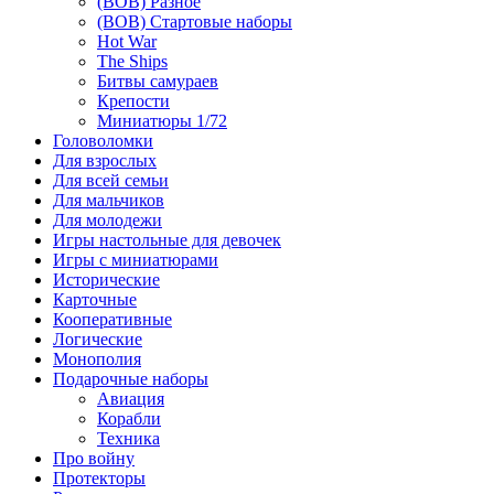
(ВОВ) Разное
(ВОВ) Стартовые наборы
Hot War
The Ships
Битвы самураев
Крепости
Миниатюры 1/72
Головоломки
Для взрослых
Для всей семьи
Для мальчиков
Для молодежи
Игры настольные для девочек
Игры с миниатюрами
Исторические
Карточные
Кооперативные
Логические
Монополия
Подарочные наборы
Авиация
Корабли
Техника
Про войну
Протекторы