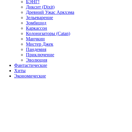
БЭНГ!
Диксит (Dixit)
Древний Ужас Аркхэма
Зельеварение
Зомбицид
Каркассон
Колонизаторы (Catan)
Манчкин
Мистер Джек
Пандемия
Приключение
Эволюция
Фантастические
Хиты
Экономические