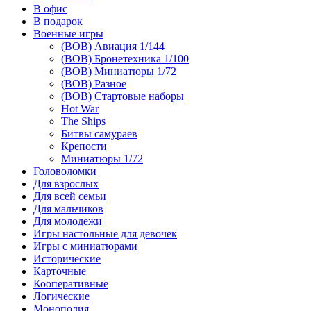
В офис
В подарок
Военные игры
(ВОВ) Авиация 1/144
(ВОВ) Бронетехника 1/100
(ВОВ) Миниатюры 1/72
(ВОВ) Разное
(ВОВ) Стартовые наборы
Hot War
The Ships
Битвы самураев
Крепости
Миниатюры 1/72
Головоломки
Для взрослых
Для всей семьи
Для мальчиков
Для молодежи
Игры настольные для девочек
Игры с миниатюрами
Исторические
Карточные
Кооперативные
Логические
Монополия