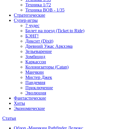
Техника 1/72
Техника ВОВ - 1/35
Стратегические
Супер-игры
7 чудес
Билет на поезд (Ticket to Ride)
БЭНГ!
Диксит (Dixit)
Древний Ужас Аркхэма
Зельеварение
Зомбицид
Каркассон
Колонизаторы (Catan)
Манчкин
Мистер Джек
Пандемия
Приключение
Эволюция
Фантастические
Хиты
Экономические
Статьи
Обзор -Манчкин Pathfinder Делюкс