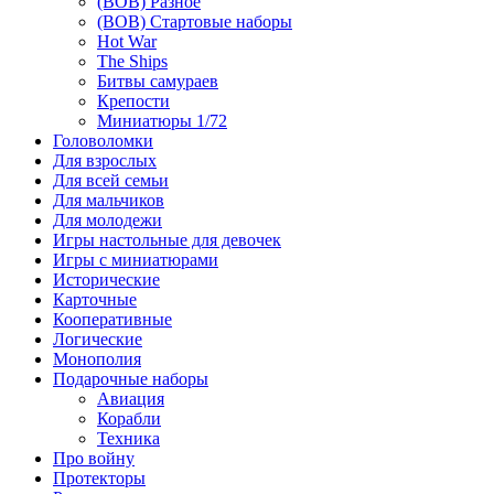
(ВОВ) Разное
(ВОВ) Стартовые наборы
Hot War
The Ships
Битвы самураев
Крепости
Миниатюры 1/72
Головоломки
Для взрослых
Для всей семьи
Для мальчиков
Для молодежи
Игры настольные для девочек
Игры с миниатюрами
Исторические
Карточные
Кооперативные
Логические
Монополия
Подарочные наборы
Авиация
Корабли
Техника
Про войну
Протекторы