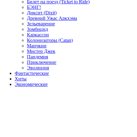
Билет на поезд (Ticket to Ride)
БЭНГ!
Диксит (Dixit)
Древний Ужас Аркхэма
Зельеварение
Зомбицид
Каркассон
Колонизаторы (Catan)
Манчкин
Мистер Джек
Пандемия
Приключение
Эволюция
Фантастические
Хиты
Экономические