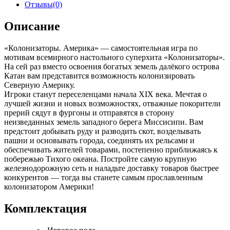
Отзывы(0)
Описание
«Колонизаторы. Америка» — самостоятельная игра по
мотивам всемирного настольного суперхита «Колонизаторы».
На сей раз вместо освоения богатых земель далёкого острова
Катан вам представится возможность колонизировать
Северную Америку.
Игроки станут переселенцами начала XIX века. Мечтая о
лучшей жизни и новых возможностях, отважные покорители
прерий сядут в фургоны и отправятся в сторону
неизведанных земель западного берега Миссисипи. Вам
предстоит добывать руду и разводить скот, возделывать
пашни и основывать города, соединять их рельсами и
обеспечивать жителей товарами, постепенно приближаясь к
побережью Тихого океана. Постройте самую крупную
железнодорожную сеть и наладьте доставку товаров быстрее
конкурентов — тогда вы станете самым прославленным
колонизатором Америки!
Комплектация