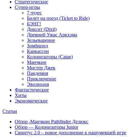
Стратегические
Супер-игры
7 чудес
Билет на поезд (Ticket to Ride)
БЭНГ!
Диксит (Dixit)
Древний Ужас Аркхэма
Зельеварение
Зомбицид
Каркассон
Колонизаторы (Catan)
Манчкин
Мистер Джек
Пандемия
Приключение
Эволюция
Фантастические
Хиты
Экономические
Статьи
Обзор -Манчкин Pathfinder Делюкс
Обзор — Колонизаторы Junior
Свинтус 2.0 – новое дополнение к нашумевшей игре