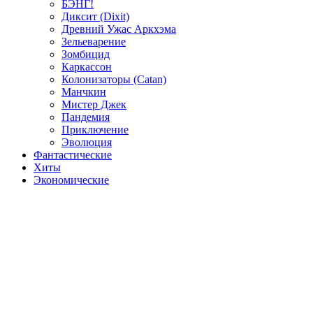
БЭНГ!
Диксит (Dixit)
Древний Ужас Аркхэма
Зельеварение
Зомбицид
Каркассон
Колонизаторы (Catan)
Манчкин
Мистер Джек
Пандемия
Приключение
Эволюция
Фантастические
Хиты
Экономические