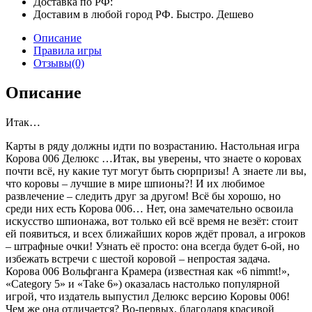
Доставка по РФ:
Доставим в любой город РФ. Быстро. Дешево
Описание
Правила игры
Отзывы(0)
Описание
Итак…
Карты в ряду должны идти по возрастанию. Настольная игра
Корова 006 Делюкс …Итак, вы уверены, что знаете о коровах
почти всё, ну какие тут могут быть сюрпризы! А знаете ли вы,
что коровы – лучшие в мире шпионы?! И их любимое
развлечение – следить друг за другом! Всё бы хорошо, но
среди них есть Корова 006… Нет, она замечательно освоила
искусство шпионажа, вот только ей всё время не везёт: стоит
ей появиться, и всех ближайших коров ждёт провал, а игроков
– штрафные очки! Узнать её просто: она всегда будет 6-ой, но
избежать встречи с шестой коровой – непростая задача.
Корова 006 Вольфганга Крамера (известная как «6 nimmt!»,
«Category 5» и «Take 6») оказалась настолько популярной
игрой, что издатель выпустил Делюкс версию Коровы 006!
Чем же она отличается? Во-первых, благодаря красивой