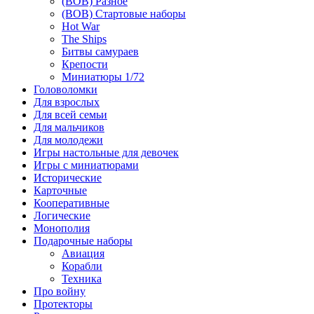
(ВОВ) Разное
(ВОВ) Стартовые наборы
Hot War
The Ships
Битвы самураев
Крепости
Миниатюры 1/72
Головоломки
Для взрослых
Для всей семьи
Для мальчиков
Для молодежи
Игры настольные для девочек
Игры с миниатюрами
Исторические
Карточные
Кооперативные
Логические
Монополия
Подарочные наборы
Авиация
Корабли
Техника
Про войну
Протекторы