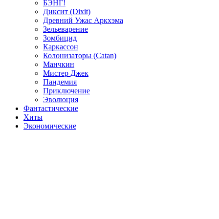
БЭНГ!
Диксит (Dixit)
Древний Ужас Аркхэма
Зельеварение
Зомбицид
Каркассон
Колонизаторы (Catan)
Манчкин
Мистер Джек
Пандемия
Приключение
Эволюция
Фантастические
Хиты
Экономические