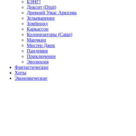
БЭНГ!
Диксит (Dixit)
Древний Ужас Аркхэма
Зельеварение
Зомбицид
Каркассон
Колонизаторы (Catan)
Манчкин
Мистер Джек
Пандемия
Приключение
Эволюция
Фантастические
Хиты
Экономические