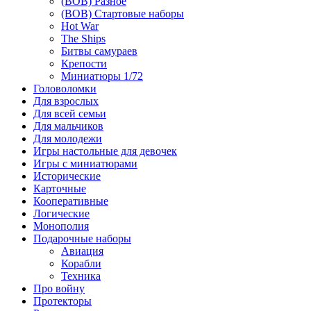
(ВОВ) Разное
(ВОВ) Стартовые наборы
Hot War
The Ships
Битвы самураев
Крепости
Миниатюры 1/72
Головоломки
Для взрослых
Для всей семьи
Для мальчиков
Для молодежи
Игры настольные для девочек
Игры с миниатюрами
Исторические
Карточные
Кооперативные
Логические
Монополия
Подарочные наборы
Авиация
Корабли
Техника
Про войну
Протекторы