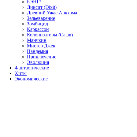
БЭНГ!
Диксит (Dixit)
Древний Ужас Аркхэма
Зельеварение
Зомбицид
Каркассон
Колонизаторы (Catan)
Манчкин
Мистер Джек
Пандемия
Приключение
Эволюция
Фантастические
Хиты
Экономические