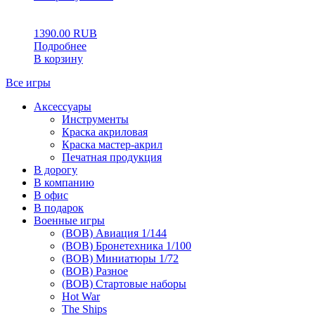
0
5
0
1390.00
RUB
Подробнее
В корзину
Все игры
Аксессуары
Инструменты
Краска акриловая
Краска мастер-акрил
Печатная продукция
В дорогу
В компанию
В офис
В подарок
Военные игры
(ВОВ) Авиация 1/144
(ВОВ) Бронетехника 1/100
(ВОВ) Миниатюры 1/72
(ВОВ) Разное
(ВОВ) Стартовые наборы
Hot War
The Ships