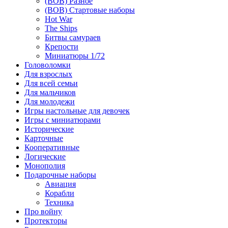
(ВОВ) Разное
(ВОВ) Стартовые наборы
Hot War
The Ships
Битвы самураев
Крепости
Миниатюры 1/72
Головоломки
Для взрослых
Для всей семьи
Для мальчиков
Для молодежи
Игры настольные для девочек
Игры с миниатюрами
Исторические
Карточные
Кооперативные
Логические
Монополия
Подарочные наборы
Авиация
Корабли
Техника
Про войну
Протекторы