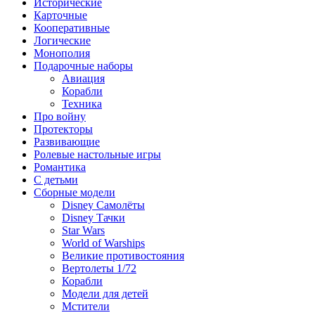
Исторические
Карточные
Кооперативные
Логические
Монополия
Подарочные наборы
Авиация
Корабли
Техника
Про войну
Протекторы
Развивающие
Ролевые настольные игры
Романтика
С детьми
Сборные модели
Disney Самолёты
Disney Тачки
Star Wars
World of Warships
Великие противостояния
Вертолеты 1/72
Корабли
Модели для детей
Мстители