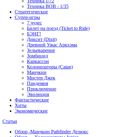
Техника 1/72
Техника ВОВ - 1/35
Стратегические
Супер-игры
7 чудес
Билет на поезд (Ticket to Ride)
БЭНГ!
Диксит (Dixit)
Древний Ужас Аркхэма
Зельеварение
Зомбицид
Каркассон
Колонизаторы (Catan)
Манчкин
Мистер Джек
Пандемия
Приключение
Эволюция
Фантастические
Хиты
Экономические
Статьи
Обзор -Манчкин Pathfinder Делюкс