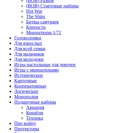
(ВОВ) Разное
(ВОВ) Стартовые наборы
Hot War
The Ships
Битвы самураев
Крепости
Миниатюры 1/72
Головоломки
Для взрослых
Для всей семьи
Для мальчиков
Для молодежи
Игры настольные для девочек
Игры с миниатюрами
Исторические
Карточные
Кооперативные
Логические
Монополия
Подарочные наборы
Авиация
Корабли
Техника
Про войну
Протекторы