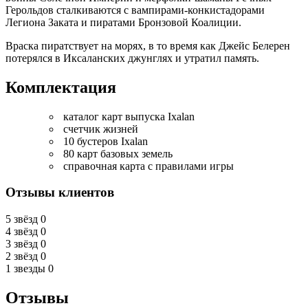
Герольдов сталкиваются с вампирами-конкистадорами
Легиона Заката и пиратами Бронзовой Коалиции.
Враска пиратствует на морях, в то время как Джейс Белерен
потерялся в Иксаланских джунглях и утратил память.
Комплектация
каталог карт выпуска Ixalan
счетчик жизней
10 бустеров Ixalan
80 карт базовых земель
справочная карта с правилами игры
Отзывы клиентов
5 звёзд
0
4 звёзд
0
3 звёзд
0
2 звёзд
0
1 звезды
0
Отзывы