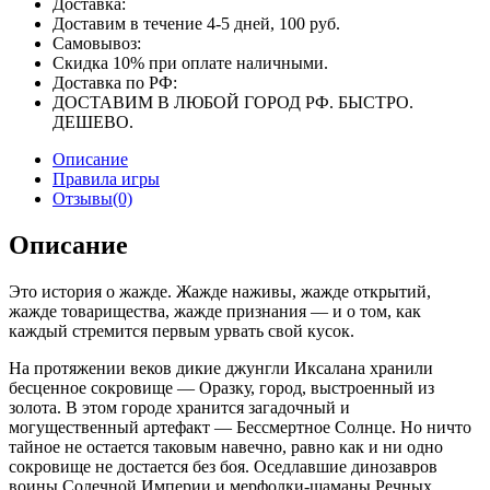
Доставка:
Доставим в течение 4-5 дней, 100 руб.
Самовывоз:
Скидка 10% при оплате наличными.
Доставка по РФ:
ДОСТАВИМ В ЛЮБОЙ ГОРОД РФ. БЫСТРО.
ДЕШЕВО.
Описание
Правила игры
Отзывы(0)
Описание
Это история о жажде. Жажде наживы, жажде открытий,
жажде товарищества, жажде признания — и о том, как
каждый стремится первым урвать свой кусок.
На протяжении веков дикие джунгли Иксалана хранили
бесценное сокровище — Оразку, город, выстроенный из
золота. В этом городе хранится загадочный и
могущественный артефакт — Бессмертное Солнце. Но ничто
тайное не остается таковым навечно, равно как и ни одно
сокровище не достается без боя. Оседлавшие динозавров
воины Солечной Империи и мерфолки-шаманы Речных