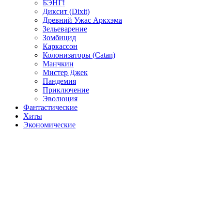
БЭНГ!
Диксит (Dixit)
Древний Ужас Аркхэма
Зельеварение
Зомбицид
Каркассон
Колонизаторы (Catan)
Манчкин
Мистер Джек
Пандемия
Приключение
Эволюция
Фантастические
Хиты
Экономические