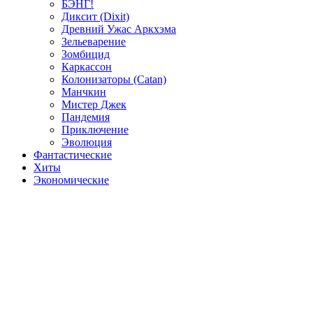
БЭНГ!
Диксит (Dixit)
Древний Ужас Аркхэма
Зельеварение
Зомбицид
Каркассон
Колонизаторы (Catan)
Манчкин
Мистер Джек
Пандемия
Приключение
Эволюция
Фантастические
Хиты
Экономические