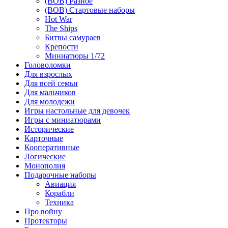
(ВОВ) Разное
(ВОВ) Стартовые наборы
Hot War
The Ships
Битвы самураев
Крепости
Миниатюры 1/72
Головоломки
Для взрослых
Для всей семьи
Для мальчиков
Для молодежи
Игры настольные для девочек
Игры с миниатюрами
Исторические
Карточные
Кооперативные
Логические
Монополия
Подарочные наборы
Авиация
Корабли
Техника
Про войну
Протекторы