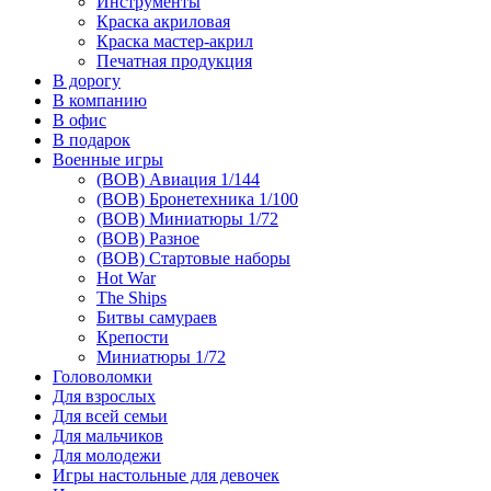
Инструменты
Краска акриловая
Краска мастер-акрил
Печатная продукция
В дорогу
В компанию
В офис
В подарок
Военные игры
(ВОВ) Авиация 1/144
(ВОВ) Бронетехника 1/100
(ВОВ) Миниатюры 1/72
(ВОВ) Разное
(ВОВ) Стартовые наборы
Hot War
The Ships
Битвы самураев
Крепости
Миниатюры 1/72
Головоломки
Для взрослых
Для всей семьи
Для мальчиков
Для молодежи
Игры настольные для девочек