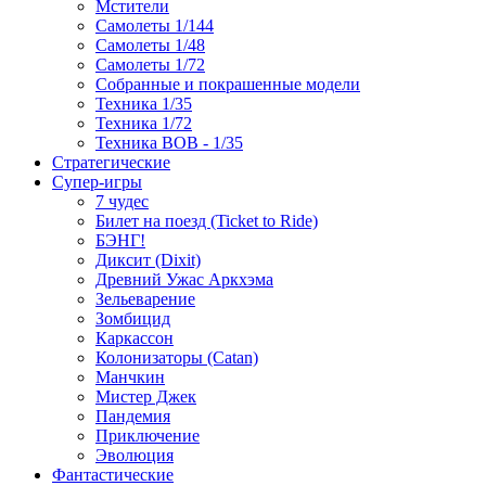
Мстители
Самолеты 1/144
Самолеты 1/48
Самолеты 1/72
Собранные и покрашенные модели
Техника 1/35
Техника 1/72
Техника ВОВ - 1/35
Стратегические
Супер-игры
7 чудес
Билет на поезд (Ticket to Ride)
БЭНГ!
Диксит (Dixit)
Древний Ужас Аркхэма
Зельеварение
Зомбицид
Каркассон
Колонизаторы (Catan)
Манчкин
Мистер Джек
Пандемия
Приключение
Эволюция
Фантастические