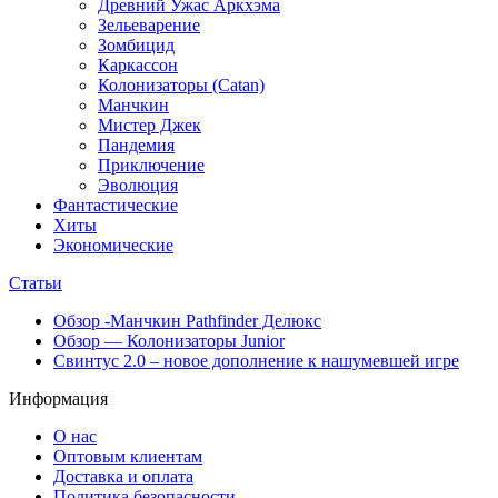
Древний Ужас Аркхэма
Зельеварение
Зомбицид
Каркассон
Колонизаторы (Catan)
Манчкин
Мистер Джек
Пандемия
Приключение
Эволюция
Фантастические
Хиты
Экономические
Статьи
Обзор -Манчкин Pathfinder Делюкс
Обзор — Колонизаторы Junior
Свинтус 2.0 – новое дополнение к нашумевшей игре
Информация
О нас
Оптовым клиентам
Доставка и оплата
Политика безопасности