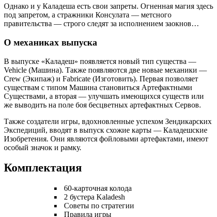
Однако и у Каладеша есть свои запреты. Огненная магия здесь
под запретом, а стражники Консулата — метсного
правительства — строго следят за исполнением заокнов…
О механиках выпуска
В выпуске «Каладеш» появляется новый тип существа —
Vehicle (Машина). Также появляются две новые механики —
Crew (Экипаж) и Fabricate (Изготовить). Первая позволяет
существам с типом Машина становиться Артефактными
Существами, а вторая — улучшать имеющихся существ или
же выводить на поле боя бесцветных артефактных Сервов.
Также создатели игры, вдохновленные успехом Зендикарских
Экспедиций, вводят в выпуск схожие карты — Каладешские
Изобретения. Они являются фойловыми артефактами, имеют
особый значок и рамку.
Комплектация
60-карточная колода
2 бустера Kaladesh
Советы по стратегии
Правила игры