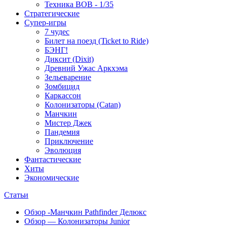
Техника ВОВ - 1/35
Стратегические
Супер-игры
7 чудес
Билет на поезд (Ticket to Ride)
БЭНГ!
Диксит (Dixit)
Древний Ужас Аркхэма
Зельеварение
Зомбицид
Каркассон
Колонизаторы (Catan)
Манчкин
Мистер Джек
Пандемия
Приключение
Эволюция
Фантастические
Хиты
Экономические
Статьи
Обзор -Манчкин Pathfinder Делюкс
Обзор — Колонизаторы Junior