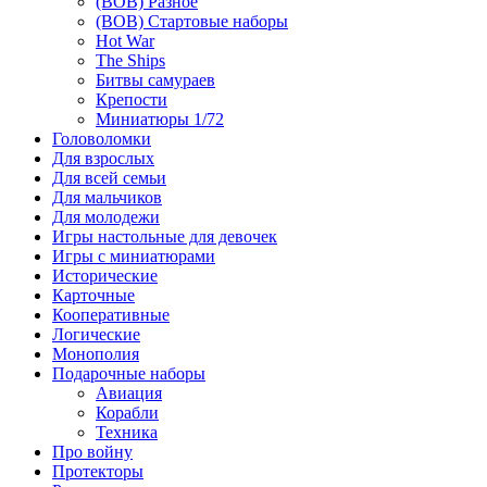
(ВОВ) Разное
(ВОВ) Стартовые наборы
Hot War
The Ships
Битвы самураев
Крепости
Миниатюры 1/72
Головоломки
Для взрослых
Для всей семьи
Для мальчиков
Для молодежи
Игры настольные для девочек
Игры с миниатюрами
Исторические
Карточные
Кооперативные
Логические
Монополия
Подарочные наборы
Авиация
Корабли
Техника
Про войну
Протекторы