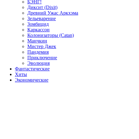
БЭНГ!
Диксит (Dixit)
Древний Ужас Аркхэма
Зельеварение
Зомбицид
Каркассон
Колонизаторы (Catan)
Манчкин
Мистер Джек
Пандемия
Приключение
Эволюция
Фантастические
Хиты
Экономические