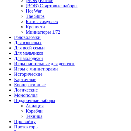
(ВОВ) Разное
(ВОВ) Стартовые наборы
Hot War
The Ships
Битвы самураев
Крепости
Миниатюры 1/72
Головоломки
Для взрослых
Для всей семьи
Для мальчиков
Для молодежи
Игры настольные для девочек
Игры с миниатюрами
Исторические
Карточные
Кооперативные
Логические
Монополия
Подарочные наборы
Авиация
Корабли
Техника
Про войну
Протекторы