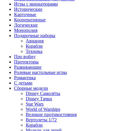
Игры с миниатюрами
Исторические
Карточные
Кооперативные
Логические
Монополия
Подарочные наборы
Авиация
Корабли
Техника
Про войну
Протекторы
Развивающие
Ролевые настольные игры
Романтика
С детьми
Сборные модели
Disney Самолёты
Disney Тачки
Star Wars
World of Warships
Великие противостояния
Вертолеты 1/72
Корабли
Модели для детей