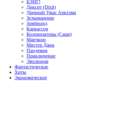
БЭНГ!
Диксит (Dixit)
Древний Ужас Аркхэма
Зельеварение
Зомбицид
Каркассон
Колонизаторы (Catan)
Манчкин
Мистер Джек
Пандемия
Приключение
Эволюция
Фантастические
Хиты
Экономические