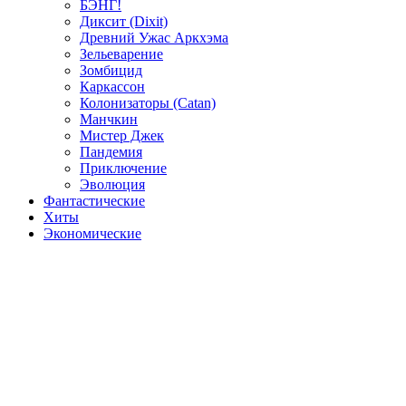
БЭНГ!
Диксит (Dixit)
Древний Ужас Аркхэма
Зельеварение
Зомбицид
Каркассон
Колонизаторы (Catan)
Манчкин
Мистер Джек
Пандемия
Приключение
Эволюция
Фантастические
Хиты
Экономические