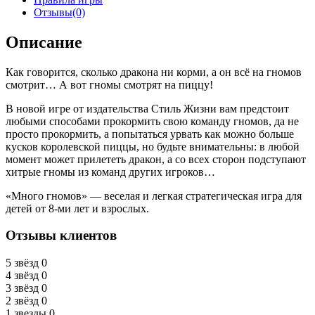
Отзывы(0)
Описание
Как говорится, сколько дракона ни корми, а он всё на гномов
смотрит… А вот гномы смотрят на пиццу!
В новой игре от издательства Стиль Жизни вам предстоит
любыми способами прокормить свою команду гномов, да не
просто прокормить, а попытаться урвать как можно больше
кусков королевской пиццы, но будьте внимательны: в любой
момент может прилететь дракон, а со всех сторон подступают
хитрые гномы из команд других игроков…
«Много гномов» — веселая и легкая стратегическая игра для
детей от 8-ми лет и взрослых.
Отзывы клиентов
5 звёзд
0
4 звёзд
0
3 звёзд
0
2 звёзд
0
1 звезды
0