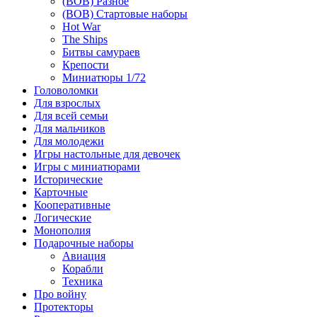
(ВОВ) Разное
(ВОВ) Стартовые наборы
Hot War
The Ships
Битвы самураев
Крепости
Миниатюры 1/72
Головоломки
Для взрослых
Для всей семьи
Для мальчиков
Для молодежи
Игры настольные для девочек
Игры с миниатюрами
Исторические
Карточные
Кооперативные
Логические
Монополия
Подарочные наборы
Авиация
Корабли
Техника
Про войну
Протекторы