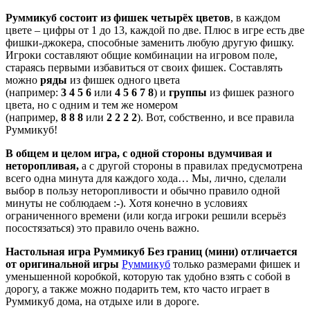
Руммикуб состоит из фишек четырёх цветов
, в каждом
цвете – цифры от 1 до 13, каждой по две. Плюс в игре есть две
фишки-джокера, способные заменить любую другую фишку.
Игроки составляют общие комбинации на игровом поле,
стараясь первыми избавиться от своих фишек. Составлять
можно
ряды
из фишек одного цвета
(например:
3
4
5
6
или
4
5
6
7
8
) и
группы
из фишек разного
цвета, но с одним и тем же номером
(например,
8
8
8
или
2
2
2
2
). Вот, собственно, и все правила
Руммикуб!
В общем и целом игра, с одной стороны вдумчивая и
неторопливая,
а с другой стороны в правилах предусмотрена
всего одна минута для каждого хода… Мы, лично, сделали
выбор в пользу неторопливости и обычно правило одной
минуты не соблюдаем :-). Хотя конечно в условиях
ограниченного времени (или когда игроки решили всерьёз
посостязаться) это правило очень важно.
Настольная игра Руммикуб Без границ (мини) отличается
от оригинальной игры
Руммикуб
только размерами фишек и
уменьшенной коробкой, которую так удобно взять с собой в
дорогу, а также можно подарить тем, кто часто играет в
Руммикуб дома, на отдыхе или в дороге.