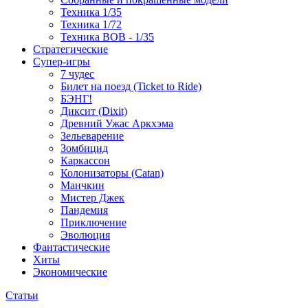
Техника 1/35
Техника 1/72
Техника ВОВ - 1/35
Стратегические
Супер-игры
7 чудес
Билет на поезд (Ticket to Ride)
БЭНГ!
Диксит (Dixit)
Древний Ужас Аркхэма
Зельеварение
Зомбицид
Каркассон
Колонизаторы (Catan)
Манчкин
Мистер Джек
Пандемия
Приключение
Эволюция
Фантастические
Хиты
Экономические
Статьи