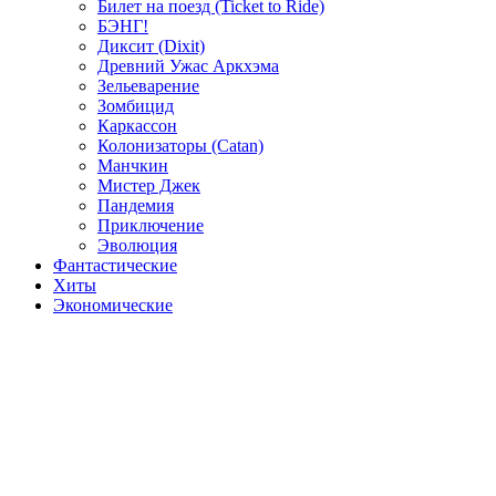
Билет на поезд (Ticket to Ride)
БЭНГ!
Диксит (Dixit)
Древний Ужас Аркхэма
Зельеварение
Зомбицид
Каркассон
Колонизаторы (Catan)
Манчкин
Мистер Джек
Пандемия
Приключение
Эволюция
Фантастические
Хиты
Экономические