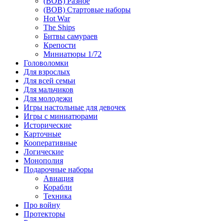
(ВОВ) Разное
(ВОВ) Стартовые наборы
Hot War
The Ships
Битвы самураев
Крепости
Миниатюры 1/72
Головоломки
Для взрослых
Для всей семьи
Для мальчиков
Для молодежи
Игры настольные для девочек
Игры с миниатюрами
Исторические
Карточные
Кооперативные
Логические
Монополия
Подарочные наборы
Авиация
Корабли
Техника
Про войну
Протекторы