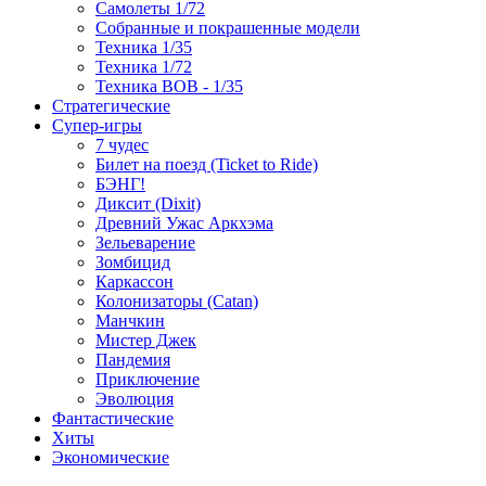
Самолеты 1/72
Собранные и покрашенные модели
Техника 1/35
Техника 1/72
Техника ВОВ - 1/35
Стратегические
Супер-игры
7 чудес
Билет на поезд (Ticket to Ride)
БЭНГ!
Диксит (Dixit)
Древний Ужас Аркхэма
Зельеварение
Зомбицид
Каркассон
Колонизаторы (Catan)
Манчкин
Мистер Джек
Пандемия
Приключение
Эволюция
Фантастические
Хиты
Экономические