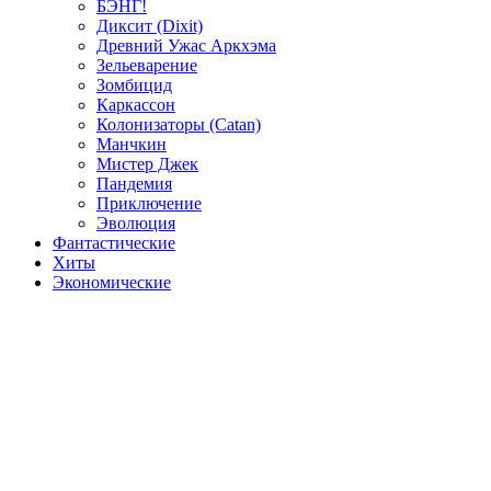
БЭНГ!
Диксит (Dixit)
Древний Ужас Аркхэма
Зельеварение
Зомбицид
Каркассон
Колонизаторы (Catan)
Манчкин
Мистер Джек
Пандемия
Приключение
Эволюция
Фантастические
Хиты
Экономические