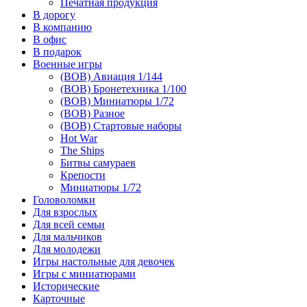
Печатная продукция
В дорогу
В компанию
В офис
В подарок
Военные игры
(ВОВ) Авиация 1/144
(ВОВ) Бронетехника 1/100
(ВОВ) Миниатюры 1/72
(ВОВ) Разное
(ВОВ) Стартовые наборы
Hot War
The Ships
Битвы самураев
Крепости
Миниатюры 1/72
Головоломки
Для взрослых
Для всей семьи
Для мальчиков
Для молодежи
Игры настольные для девочек
Игры с миниатюрами
Исторические
Карточные