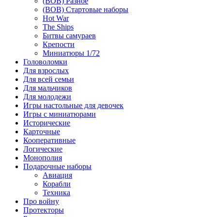
(ВОВ) Разное
(ВОВ) Стартовые наборы
Hot War
The Ships
Битвы самураев
Крепости
Миниатюры 1/72
Головоломки
Для взрослых
Для всей семьи
Для мальчиков
Для молодежи
Игры настольные для девочек
Игры с миниатюрами
Исторические
Карточные
Кооперативные
Логические
Монополия
Подарочные наборы
Авиация
Корабли
Техника
Про войну
Протекторы