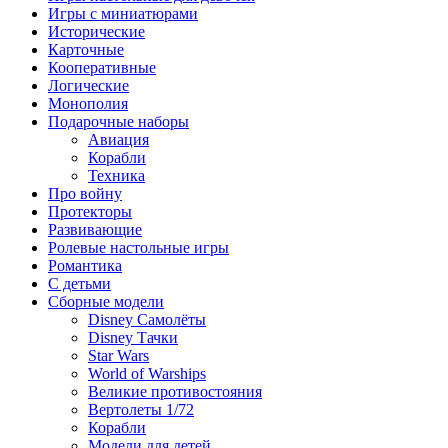
Игры с миниатюрами
Исторические
Карточные
Кооперативные
Логические
Монополия
Подарочные наборы
Авиация
Корабли
Техника
Про войну
Протекторы
Развивающие
Ролевые настольные игры
Романтика
С детьми
Сборные модели
Disney Самолёты
Disney Тачки
Star Wars
World of Warships
Великие противостояния
Вертолеты 1/72
Корабли
Модели для детей