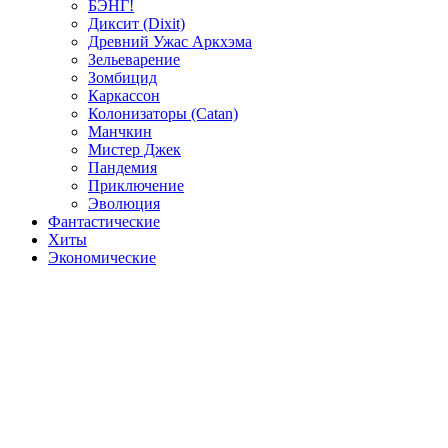
БЭНГ!
Диксит (Dixit)
Древний Ужас Аркхэма
Зельеварение
Зомбицид
Каркассон
Колонизаторы (Catan)
Манчкин
Мистер Джек
Пандемия
Приключение
Эволюция
Фантастические
Хиты
Экономические