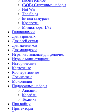
(ВОВ) Разное
(ВОВ) Стартовые наборы
Hot War
The Ships
Битвы самураев
Крепости
Миниатюры 1/72
Головоломки
Для взрослых
Для всей семьи
Для мальчиков
Для молодежи
Игры настольные для девочек
Игры с миниатюрами
Исторические
Карточные
Кооперативные
Логические
Монополия
Подарочные наборы
Авиация
Корабли
Техника
Про войну
Протекторы