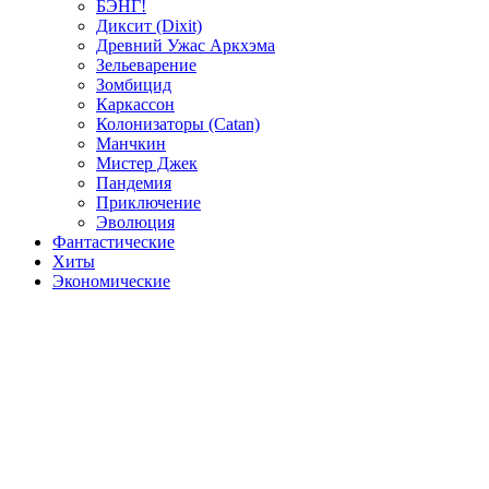
БЭНГ!
Диксит (Dixit)
Древний Ужас Аркхэма
Зельеварение
Зомбицид
Каркассон
Колонизаторы (Catan)
Манчкин
Мистер Джек
Пандемия
Приключение
Эволюция
Фантастические
Хиты
Экономические