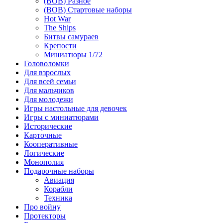
(ВОВ) Разное
(ВОВ) Стартовые наборы
Hot War
The Ships
Битвы самураев
Крепости
Миниатюры 1/72
Головоломки
Для взрослых
Для всей семьи
Для мальчиков
Для молодежи
Игры настольные для девочек
Игры с миниатюрами
Исторические
Карточные
Кооперативные
Логические
Монополия
Подарочные наборы
Авиация
Корабли
Техника
Про войну
Протекторы