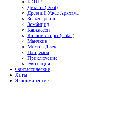
БЭНГ!
Диксит (Dixit)
Древний Ужас Аркхэма
Зельеварение
Зомбицид
Каркассон
Колонизаторы (Catan)
Манчкин
Мистер Джек
Пандемия
Приключение
Эволюция
Фантастические
Хиты
Экономические