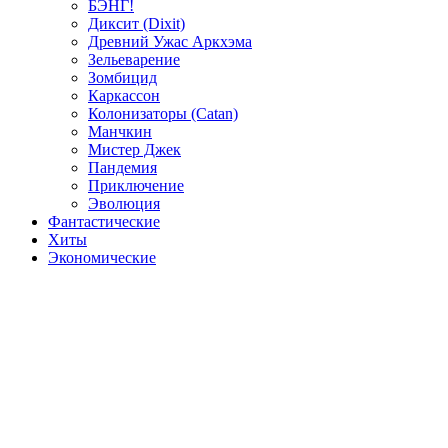
БЭНГ!
Диксит (Dixit)
Древний Ужас Аркхэма
Зельеварение
Зомбицид
Каркассон
Колонизаторы (Catan)
Манчкин
Мистер Джек
Пандемия
Приключение
Эволюция
Фантастические
Хиты
Экономические