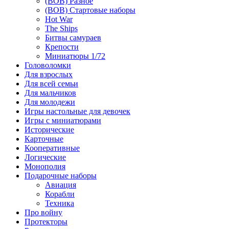
(ВОВ) Разное
(ВОВ) Стартовые наборы
Hot War
The Ships
Битвы самураев
Крепости
Миниатюры 1/72
Головоломки
Для взрослых
Для всей семьи
Для мальчиков
Для молодежи
Игры настольные для девочек
Игры с миниатюрами
Исторические
Карточные
Кооперативные
Логические
Монополия
Подарочные наборы
Авиация
Корабли
Техника
Про войну
Протекторы