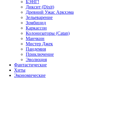
БЭНГ!
Диксит (Dixit)
Древний Ужас Аркхэма
Зельеварение
Зомбицид
Каркассон
Колонизаторы (Catan)
Манчкин
Мистер Джек
Пандемия
Приключение
Эволюция
Фантастические
Хиты
Экономические