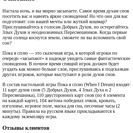
Настала ночь, и вы мирно засыпаете. Самое время духам снов
посетить вас и навеять яркие сновидения! Но что они для вас
подготовят: сон вашей мечты или жуткий кошмар?
Прислушивайтесь к голосам Добрых Духов, но остерегайтесь
Злых Духов и неоднозначных Пересмешников. Когда первые
лучи солнца коснутся земли, сможете ли вы вспомнить свой
сон?
Пока я сплю — это сказочная игра, в которой игроки по
очереди «засыпают» в надежде увидеть самые фантастические
сновидения. В ночное время спящий игрок должен будет
угадать как можно больше слов, прислушиваясь к подсказкам
других игроков, которые выступают в роли духов снов.
В состав настольной игры Пока я сплю (When I Dream) входят:
11 карт духов снов (5 Добрых Духов, 4 Злых Духа и 2
Пересмешника), 110 двусторонних карт снов (по 4 элемента
на каждой карте), 104 жетона победных очков, кровать,
изголовье, игровое поле, маска для сна, песочные часы (2
минуты). Правила на русском языке прикладываются к
каждому экземпляру игры.
Отзывы клиентов