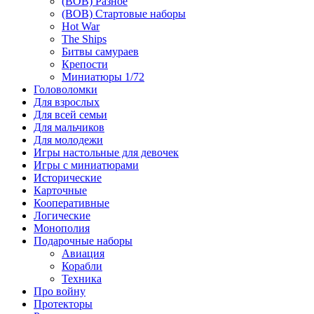
(ВОВ) Разное
(ВОВ) Стартовые наборы
Hot War
The Ships
Битвы самураев
Крепости
Миниатюры 1/72
Головоломки
Для взрослых
Для всей семьи
Для мальчиков
Для молодежи
Игры настольные для девочек
Игры с миниатюрами
Исторические
Карточные
Кооперативные
Логические
Монополия
Подарочные наборы
Авиация
Корабли
Техника
Про войну
Протекторы